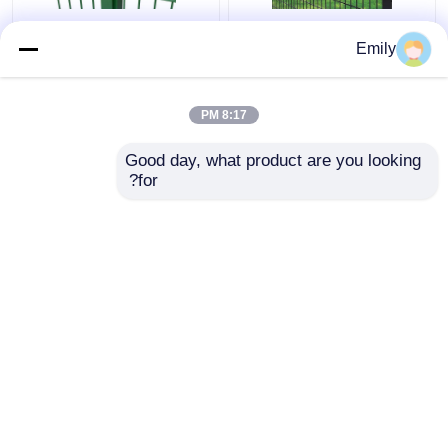
50 × 100 مم 3D سياج
سياج سلك مزدوج بعرض
Emily
أمان معدني سياج من
3000 مم مطلي بمادة
الأسلاك 5 مم مع مربع آخر
PVC بسلك 6/5/6 مم
8:17 PM
افضل سعر
افضل سعر
Good day, what product are you looking 
for?
اتصل بنا
اتصل بنا
عرض المزيد
منزل
حول نا
اتصل بنا
Desktop Site
خريطة الموقع
Privacy Policy