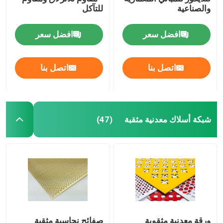
والصناعية
للتآكل
صريف الصلب الملحوم
افضل سعر
افضل سعر
سلال التراب
اتصل بنا
اتصل بنا
سلسلة ربط السور
شبكة أمان هليكوبتر
شبكة أسلاك معدنية مثقبة
(47)
الأسلاك الشائكة الشائكة
شبكة شاشة التعدين
سلك سبيكة
ورقة معدنية مثقوبة
صفائح نحاسية مثقبة