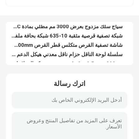
سياج سلك مزدوج بعرض 3000 مم مطلي بمادة PVC بسلك 6/5/6 مم
شبكة تصفية قرصية مثقبة 10-635 شبكة بحافة ملفوفة
جولة في المصنع
شاشة تصفية القرص متكلس قطر القرص 8mm-3800mm
سلسلة لوحة الناقل حزام ناقل معدني هيكل الدعم الذاتي
مراقبة الجودة
0.5um - 200um ورقة قرص تصفية شبكة الفولاذ المقاوم للصدأ 304
الأسلاك الشائكة تويست واحدة من 1.8 مم إلى 3.0 مم قطر السلك
اتصل بنا
حزام ناقل سلم متعدد الاستخدامات من الفولاذ الكربوني والفولاذ المجلفن
لولبية مثقبة الفولاذ المقاوم للصدأ تصفية الشاشة شبكة الصرف الصحي شبكة سلكية
شبكة لولبية معمارية للديكور الداخلي والخارجي
أخبار
اترك رسالة
قماش من القماش المعدني (ستارة قماش معدنية بالترتر) - ترتر دائري ومثمن
ستارة لفائف معدنية ، ستارة لفائف ستارة مثالية لشبكة ديكور داخلية لمنزلك وفندقك
القضايا
304316L مثقب الفولاذ المقاوم للصدأ الأنابيب تصفية شبكة الشاشة عالية القوة
1.4mm إلى 2mm مزدوجة تويست الأسلاك الشائكة المجلفن السطح
توسيع شبكة الأسلاك المعدنية
النسيج الزجاج المصفوف سمك 6 ملم للديكور المعماري
المناظر الطبيعية الملحومة 5 مم سلال التراب سلكية شبكة الصخور الاحتفاظ بالجدار
شبكة أسلاك معدنية مثقبة