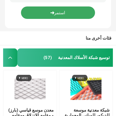
N80 J55 أنبوب غلاف مثقوب غلاف بئر ماء مثقوب
سلك شائك ذو شكل خطي بسيط ولكنه فعال في محيط الحاجز
قماش منسوج من الأسلاك
شاشات النوافذ الألومنيوم BWG31 BWG32 شبكة البعوض الألومنيوم للنوافذ
مراتب التراب المجلفنة للرجوع / الجدار البحري / بطانة القناة
شبكة الأسلاك الزخرفية
فئات أخرى منا
سياج من الأسلاك المعدنية
توسيع شبكة الأسلاك المعدنية
(57)
شبكة سلكية ملحومة
شبكة أمان معدنية
حزام النقل المعدني
شبكة معدنية موسعة
معدن موسع قياسي (بارز)
مرشح شبكة الشاشة
للديكور للمباني المعمارية
- مقاوم للانزلاق ومقاوم