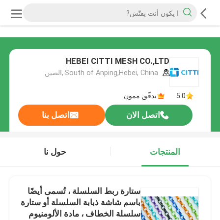
HEBEI CITTI MESH CO.,LTD
South of Anping,Hebei, China.,الصين
5.0
يدقّق ممون
اتصل الان
اتصل بنا
المنتجات
حول نا
ستارة ربط السلسلة ، تُسمى أيضًا
باسم شاشة ذبابة السلسلة أو ستارة
سلسلة الخطاف ، مادة الألومنيوم