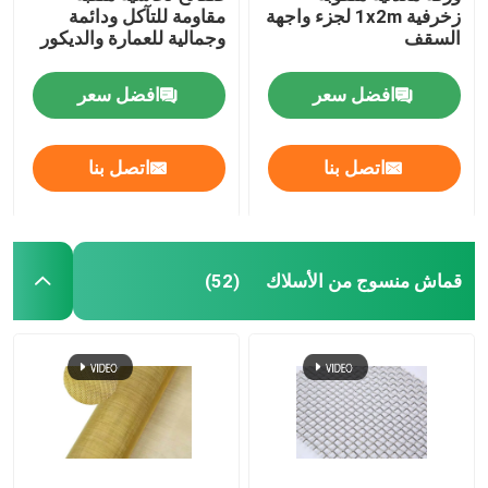
زخرفية 1x2m لجزء واجهة
مقاومة للتآكل ودائمة
السقف
وجمالية للعمارة والديكور
حصيرة السحب
افضل سعر
افضل سعر
الشبكة المقوية للأنابيب
اتصل بنا
اتصل بنا
قماش منسوج من الأسلاك
(52)