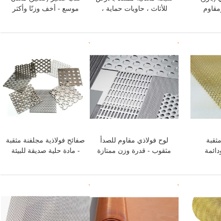
مقاوم
للأثاث ، حاويات حماية ،
موسع - أخف وزنًا وأكثر
حامل عرض ، حراس ،
مرونة ومتانة
شواية باربيكيو
افضل سعر
افضل سعر
ثقبة
لوح فولاذي مقاوم للصدأ
صفائح فولاذية مجلفنة مثقبة
دائمة
مثقوب - قدرة وزن ممتازة
- مادة حلية صديقة للبيئة
الديكور
ولمعان للديكور المعماري
ومتينة
والتهوية
افضل سعر
افضل سعر