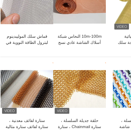
ائية
10m-100m النحاس شبكة
قماش سلك الموليبدينوم
جة سلك
أسلاك الشاشة عادي نسج
لبترول الطاقة النووية في
سلاك
شبكة معدنية نحاسية
الفضاء
فية
افضل سعر
افضل سعر
سلة ،
حلقة جديلة السلسلة ،
ستارة لفائف معدنية ،
م شاشة
ستارة Chainmail ، ستارة
ستارة لفائف ستارة مثالية