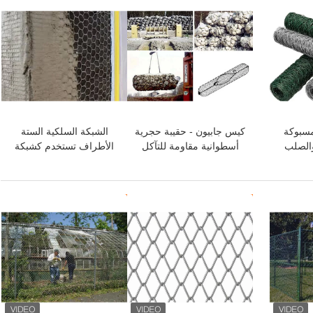
افضل سعر
افضل سعر
مسبوكة
كيس جابيون - حقيبة حجرية
الشبكة السلكية الستة
اة بـ PVC والصلب
أسطوانية مقاومة للتآكل
الأطراف تستخدم كشبكة
أ
البستوك لتعزيز السقف
والجدار
افضل سعر
افضل سعر