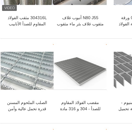
0.5um - 200um ورقة
N80 J55 أنبوب غلاف
304316L مثقب الفولاذ
لفولاذ
مثقوب غلاف بئر ماء مثقوب
المقاوم للصدأ الأنابيب
تصفية شبكة الشاشة عالية
القوة
افضل سعر
افضل سعر
يوم -
مقضب الفولاذ المقاوم
الصلب الملحوم المسنن
 تحميل
للصدأ - 304 و 316 مادة
قدرة تحمل عالية وأمن
كورات
للمشاريع المسببة للتآكل
عالي للمباني الصناعية
رجية
والمدنية والتجارية