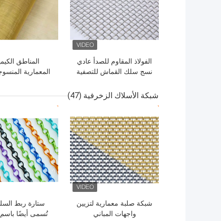
الفولاذ المقاوم للصدأ عادي
المناطق الكيمي
نسج سلك القماش للتصفية
المعمارية المنسو
، شاشات النوافذ
القماش شبكة أ
النحاس الزخر
شبكة الأسلاك الزخرفية
(47)
افضل سعر
افضل سعر
شبكة صلبة معمارية لتزيين
ستارة ربط السل
واجهات المباني
تُسمى أيضًا باس