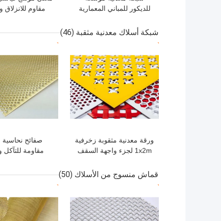
للديكور للمباني المعمارية
مقاوم للانزلاق و
والصناعية
للتآكل
شبكة أسلاك معدنية مثقبة
(46)
افضل سعر
افضل سعر
ورقة معدنية مثقوبة زخرفية
صفائح نحاسية م
1x2m لجزء واجهة السقف
مقاومة للتآكل و
وجمالية للعمارة و
قماش منسوج من الأسلاك
(50)
افضل سعر
افضل سعر