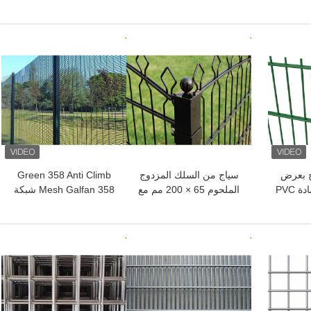
 ستارة
معدنية دائرية لبناء الديكور
لشبكة ديكور داخلية لمنزلك
 مادة
الخارجي والداخلي
وفندقك
ؤكسد
افضل سعر
افضل سعر
 بعرض
سياج من السلك المزدوج
Green 358 Anti Climb
3000 مم مطلي بمادة PVC
الملحوم 65 × 200 مم مع
Mesh Galfan 358 شبكة
قمة على شكل هرم
سياج للحصول على مستوى
أعلى من الأمن
افضل سعر
افضل سعر