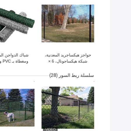
افضل سعر
افضل سعر
حواجز هيكساجريد المعدنية،
شباك الدواجن ال
شبكة هيكساجونال، 6 ×
ومغط
150 قدم
المقاوم للصد
سلسلة ربط السور
(28)
افضل سعر
افضل سعر