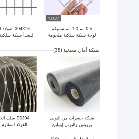
0.5 مم 1.0 مم سميكة
304316 الفولا
لوحة شبكة سلكية ملحومة
للصدأ شبكة سلكية
قوة شد عالية جيدة لمكافحة
0.6 مم شاشة مل
التآكل
القابل للصد
شبكة أمان معدنية
(38)
افضل سعر
افضل سعر
شبكة حشرات من البولي
SS304 سلك ا
بروبلين والبولي إيثيلين
الفولاذ المقاوم 
مقاس 20 شبكة، شبكة
للسياج الأمني ل
حشرات منسوجة ببساطة
المراقبة