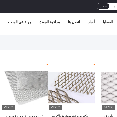
يبحث
القضايا
أخبار
اتصل بنا
مراقبة الجودة
جولة في المصنع
افضل سعر
افضل سعر
بارز) -
شبكة معدنية ممتدة بالارض
ثقب صغير (صغير) معدن