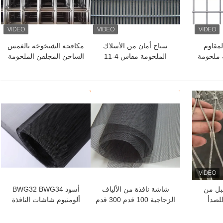
ذ المقاوم
سياج أمان من الأسلاك
مكافحة الشيخوخة بالغمس
 ملحومة
الملحومة مقاس 4-11
الساخن المجلفن الملحومة
حومة غير
صلابة عالية ومضاد للتآكل
شبكة سلكية لمكافحة
أ
التآكل
افضل سعر
افضل سعر
لحبل من
شاشة نافذة من الألياف
أسود BWG32 BWG34
للصدأ
الزجاجية 100 قدم 300 قدم
ألومنيوم شاشات النافذة
منصة
15 × 17 شبكة ناموس من
للشبكة شاشة البعوض
الألياف الزجاجية