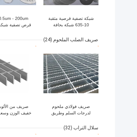
شبكة تصفية قرصية مثقبة
10-635 شبكة بحافة
قرص تصفية شبكة ا
ملفوفة
المقاوم للصدأ 304
صريف الصلب الملحوم
(24)
افضل سعر
افضل سعر
صريف فولاذي ملحوم
صريف من الألومن
لدرجات السلم وطريق
خفيف الوزن وسعة
المشي والمنصة والأرضية
عالية وقوة للدي
المختلفة
الداخلية والخا
سلال التراب
(32)