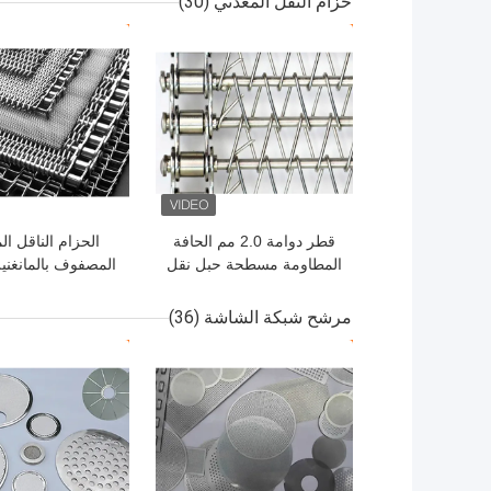
حزام النقل المعدني
(30)
من البولي بروبلين والبولي
افضل سعر
افضل سعر
إيثيلين، مقاومة للبعوض
قطر دوامة 2.0 مم الحافة
الحزام الناقل ال
المطاومة مسطحة حبل نقل
المصفوف بالمانغني
دوامة الحزام الفولاذ
منخفض الكربون C1015
المقاوم للصدأ 304
مرشح شبكة الشاشة
(36)
افضل سعر
افضل سعر