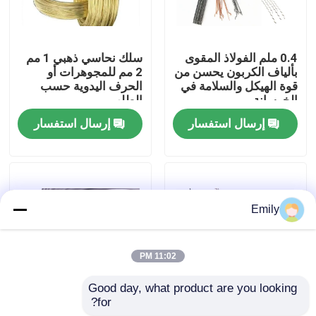
جولة في المصنع
0.4 ملم الفولاذ المقوى
سلك نحاسي ذهبي 1 مم
بألياف الكربون يحسن من
2 مم للمجوهرات أو
مراقبة الجودة
قوة الهيكل والسلامة في
الحرف اليدوية حسب
الخرسانة
الطلب
إرسال استفسار
إرسال استفسار
اتصل بنا
أخبار
Emily
القضايا
11:02 PM
توسيع شبكة الأسلاك المعدنية
Good day, what product are you looking 
for?
التعزيز من ألياف الفولاذ
304L 316L سلك الفولاذ
شبكة أسلاك معدنية مثقبة