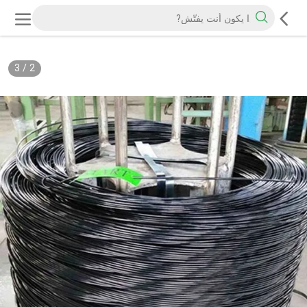
3
/
2