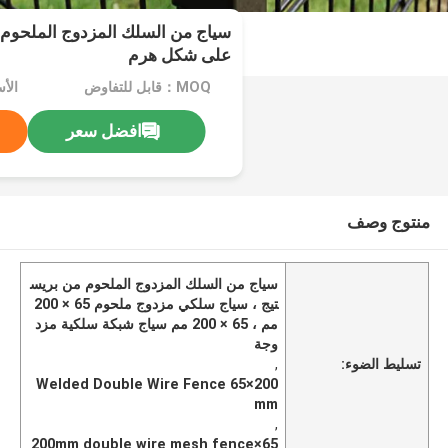
على شكل هرم
MOQ：قابل للتفاوض
الأ
افضل سعر
منتوج وصف
سياج من السلك المزدوج الملحوم من بريس
تيج ، سياج سلكي مزدوج ملحوم 65 × 200
مم ، 65 × 200 مم سياج شبكة سلكية مزد
وجة
تسليط الضوء:
,
Welded Double Wire Fence 65×200
mm
,
65×200mm double wire mesh fence