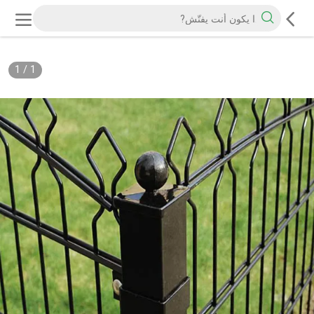
1
/
1