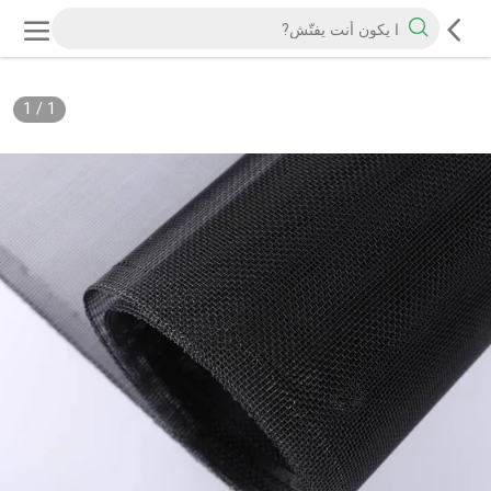
1
/
1