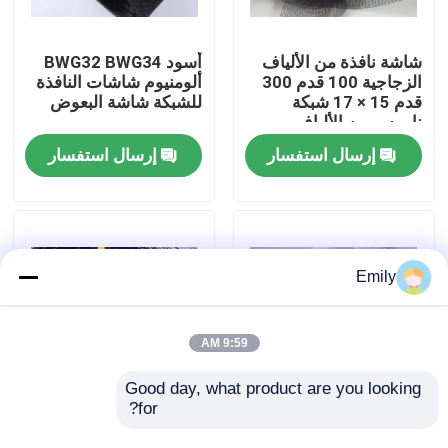
جولة في المصنع
شاشة نافذة من الألياف
أسود BWG32 BWG34
الزجاجية 100 قدم 300
ألومنيوم شاشات النافذة
قدم 15 × 17 شبكة
للشبكة شاشة البعوض
مراقبة الجودة
ناموس من الألياف
الزجاجية
إرسال استفسار
إرسال استفسار
اتصل بنا
أخبار
Emily
القضايا
9:59 AM
توسيع شبكة الأسلاك المعدنية
Good day, what product are you looking 
for?
شاشة نافذة من البوليستر
شبكة الدبابات هي شبكة
، شبكة أمان معدنية
سلكية دفاعية مصممة
شبكة أسلاك معدنية مثقبة