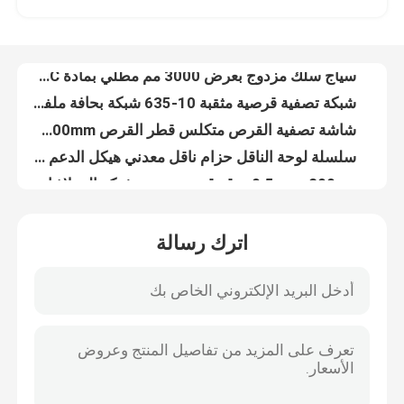
سياج سلك مزدوج بعرض 3000 مم مطلي بمادة PVC بسلك 6/5/6 مم
شبكة تصفية قرصية مثقبة 10-635 شبكة بحافة ملفوفة
جولة في المصنع
شاشة تصفية القرص متكلس قطر القرص 8mm-3800mm
سلسلة لوحة الناقل حزام ناقل معدني هيكل الدعم الذاتي
مراقبة الجودة
0.5um - 200um ورقة قرص تصفية شبكة الفولاذ المقاوم للصدأ 304
الأسلاك الشائكة تويست واحدة من 1.8 مم إلى 3.0 مم قطر السلك
اتصل بنا
حزام ناقل سلم متعدد الاستخدامات من الفولاذ الكربوني والفولاذ المجلفن
لولبية مثقبة الفولاذ المقاوم للصدأ تصفية الشاشة شبكة الصرف الصحي شبكة سلكية
شبكة لولبية معمارية للديكور الداخلي والخارجي
أخبار
اترك رسالة
قماش من القماش المعدني (ستارة قماش معدنية بالترتر) - ترتر دائري ومثمن
ستارة لفائف معدنية ، ستارة لفائف ستارة مثالية لشبكة ديكور داخلية لمنزلك وفندقك
القضايا
304316L مثقب الفولاذ المقاوم للصدأ الأنابيب تصفية شبكة الشاشة عالية القوة
1.4mm إلى 2mm مزدوجة تويست الأسلاك الشائكة المجلفن السطح
توسيع شبكة الأسلاك المعدنية
النسيج الزجاج المصفوف سمك 6 ملم للديكور المعماري
المناظر الطبيعية الملحومة 5 مم سلال التراب سلكية شبكة الصخور الاحتفاظ بالجدار
شبكة أسلاك معدنية مثقبة