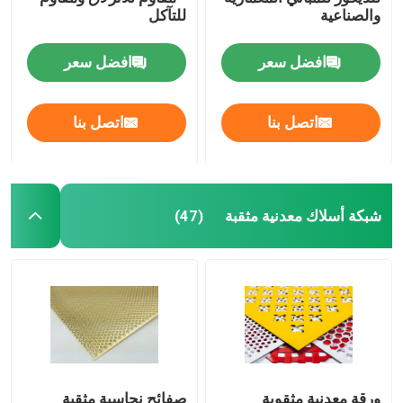
والصناعية
للتآكل
صريف الصلب الملحوم
افضل سعر
افضل سعر
سلال التراب
اتصل بنا
اتصل بنا
سلسلة ربط السور
شبكة أمان هليكوبتر
شبكة أسلاك معدنية مثقبة
(47)
الأسلاك الشائكة الشائكة
شبكة شاشة التعدين
سلك سبيكة
ورقة معدنية مثقوبة
صفائح نحاسية مثقبة