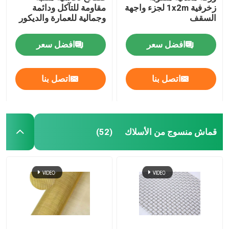
زخرفية 1x2m لجزء واجهة
مقاومة للتآكل ودائمة
السقف
وجمالية للعمارة والديكور
حصيرة السحب
افضل سعر
افضل سعر
الشبكة المقوية للأنابيب
اتصل بنا
اتصل بنا
قماش منسوج من الأسلاك
(52)