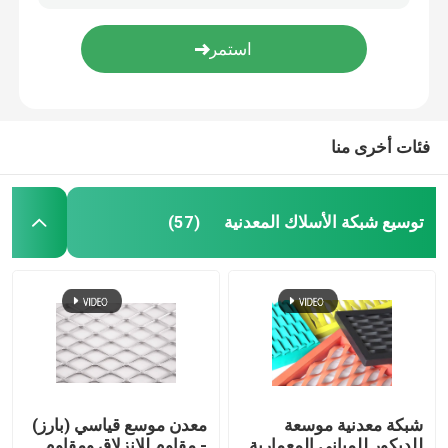
N80 J55 أنبوب غلاف مثقوب غلاف بئر ماء مثقوب
سلك شائك ذو شكل خطي بسيط ولكنه فعال في محيط الحاجز
قماش منسوج من الأسلاك
شاشات النوافذ الألومنيوم BWG31 BWG32 شبكة البعوض الألومنيوم للنوافذ
مراتب التراب المجلفنة للرجوع / الجدار البحري / بطانة القناة
شبكة الأسلاك الزخرفية
فئات أخرى منا
سياج من الأسلاك المعدنية
توسيع شبكة الأسلاك المعدنية
(57)
شبكة سلكية ملحومة
شبكة أمان معدنية
حزام النقل المعدني
شبكة معدنية موسعة
معدن موسع قياسي (بارز)
مرشح شبكة الشاشة
للديكور للمباني المعمارية
- مقاوم للانزلاق ومقاوم