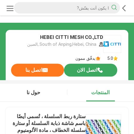
HEBEI CITTI MESH CO.,LTD
South of Anping,Hebei, China.,الصين
5.0
يدقّق ممون
اتصل الان
اتصل بنا
المنتجات
حول نا
ستارة ربط السلسلة ، تُسمى أيضًا
باسم شاشة ذبابة السلسلة أو ستارة
سلسلة الخطاف ، مادة الألومنيوم