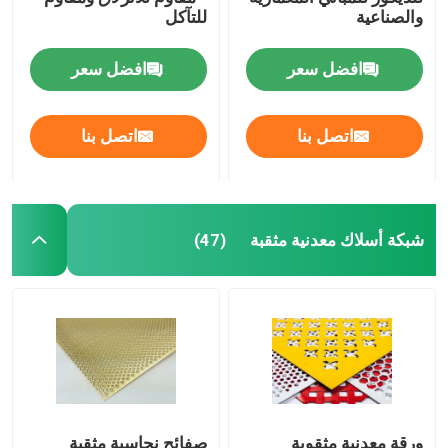
والصناعية
للتآكل
صريف الصلب الملحوم
افضل سعر
افضل سعر
سلال التراب
اتصل بنا
اتصل بنا
سلسلة ربط السور
شبكة أمان هليكوبتر
شبكة أسلاك معدنية مثقبة
(47)
الأسلاك الشائكة الشائكة
شبكة شاشة التعدين
سلك سبيكة
ورقة معدنية مثقوبة
صفائح نحاسية مثقبة