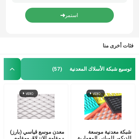
N80 J55 أنبوب غلاف مثقوب غلاف بئر ماء مثقوب
سلك شائك ذو شكل خطي بسيط ولكنه فعال في محيط الحاجز
قماش منسوج من الأسلاك
شاشات النوافذ الألومنيوم BWG31 BWG32 شبكة البعوض الألومنيوم للنوافذ
مراتب التراب المجلفنة للرجوع / الجدار البحري / بطانة القناة
شبكة الأسلاك الزخرفية
فئات أخرى منا
سياج من الأسلاك المعدنية
توسيع شبكة الأسلاك المعدنية
(57)
شبكة سلكية ملحومة
شبكة أمان معدنية
حزام النقل المعدني
شبكة معدنية موسعة
معدن موسع قياسي (بارز)
مرشح شبكة الشاشة
للديكور للمباني المعمارية
- مقاوم للانزلاق ومقاوم