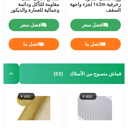
زخرفية 1x2m لجزء واجهة
مقاومة للتآكل ودائمة
السقف
وجمالية للعمارة والديكور
حصيرة السحب
افضل سعر
افضل سعر
الشبكة المقوية للأنابيب
اتصل بنا
اتصل بنا
قماش منسوج من الأسلاك
(52)