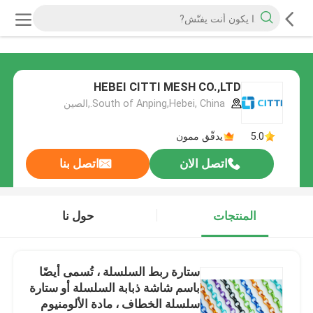
HEBEI CITTI MESH CO.,LTD
South of Anping,Hebei, China.,الصين
5.0
يدقّق ممون
اتصل الان
اتصل بنا
المنتجات
حول نا
ستارة ربط السلسلة ، تُسمى أيضًا
باسم شاشة ذبابة السلسلة أو ستارة
سلسلة الخطاف ، مادة الألومنيوم