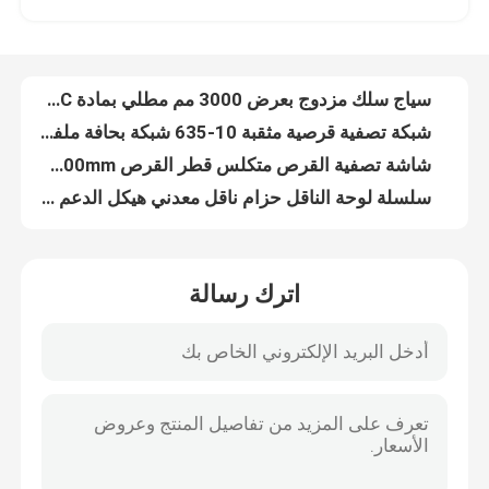
سياج سلك مزدوج بعرض 3000 مم مطلي بمادة PVC بسلك 6/5/6 مم
شبكة تصفية قرصية مثقبة 10-635 شبكة بحافة ملفوفة
جولة في المصنع
شاشة تصفية القرص متكلس قطر القرص 8mm-3800mm
سلسلة لوحة الناقل حزام ناقل معدني هيكل الدعم الذاتي
مراقبة الجودة
0.5um - 200um ورقة قرص تصفية شبكة الفولاذ المقاوم للصدأ 304
الأسلاك الشائكة تويست واحدة من 1.8 مم إلى 3.0 مم قطر السلك
اتصل بنا
حزام ناقل سلم متعدد الاستخدامات من الفولاذ الكربوني والفولاذ المجلفن
لولبية مثقبة الفولاذ المقاوم للصدأ تصفية الشاشة شبكة الصرف الصحي شبكة سلكية
شبكة لولبية معمارية للديكور الداخلي والخارجي
أخبار
اترك رسالة
قماش من القماش المعدني (ستارة قماش معدنية بالترتر) - ترتر دائري ومثمن
ستارة لفائف معدنية ، ستارة لفائف ستارة مثالية لشبكة ديكور داخلية لمنزلك وفندقك
القضايا
304316L مثقب الفولاذ المقاوم للصدأ الأنابيب تصفية شبكة الشاشة عالية القوة
1.4mm إلى 2mm مزدوجة تويست الأسلاك الشائكة المجلفن السطح
توسيع شبكة الأسلاك المعدنية
النسيج الزجاج المصفوف سمك 6 ملم للديكور المعماري
المناظر الطبيعية الملحومة 5 مم سلال التراب سلكية شبكة الصخور الاحتفاظ بالجدار
شبكة أسلاك معدنية مثقبة