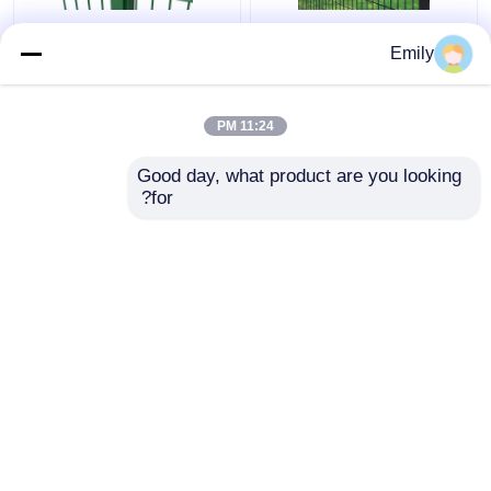
50 × 100 مم 3D سياج
سياج سلك مزدوج بعرض
Emily
أمان معدني سياج من
3000 مم مطلي بمادة
الأسلاك 5 مم مع مربع آخر
PVC بسلك 6/5/6 مم
11:24 PM
افضل سعر
افضل سعر
Good day, what product are you looking 
for?
اتصل بنا
اتصل بنا
عرض المزيد
منزل
حول نا
اتصل بنا
Desktop Site
خريطة الموقع
Privacy Policy