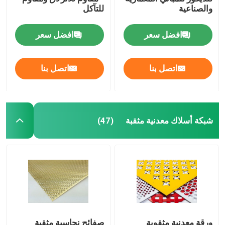
والصناعية
للتآكل
صريف الصلب الملحوم
افضل سعر
افضل سعر
سلال التراب
اتصل بنا
اتصل بنا
سلسلة ربط السور
شبكة أمان هليكوبتر
شبكة أسلاك معدنية مثقبة
(47)
الأسلاك الشائكة الشائكة
شبكة شاشة التعدين
سلك سبيكة
ورقة معدنية مثقوبة
صفائح نحاسية مثقبة