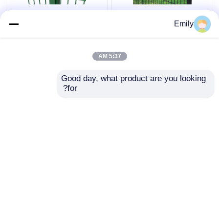
50 × 100 مم 3D سياج
سياج سلك مزدوج بعرض
Emily
أمان معدني سياج من
3000 مم مطلي بمادة
الأسلاك 5 مم مع مربع آخر
PVC بسلك 6/5/6 مم
5:37 AM
افضل سعر
افضل سعر
Good day, what product are you looking 
for?
اتصل بنا
اتصل بنا
عرض المزيد
منزل
حول نا
اتصل بنا
Desktop Site
خريطة الموقع
Privacy Policy