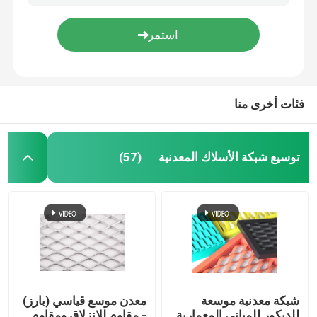
N80 J55 أنبوب غلاف مثقوب غلاف بئر ماء مثقوب
سلك شائك ذو شكل خطي بسيط ولكنه فعال في محيط الحاجز
قماش منسوج من الأسلاك
شاشات النوافذ الألومنيوم BWG31 BWG32 شبكة البعوض الألومنيوم للنوافذ
مراتب التراب المجلفنة للرجوع / الجدار البحري / بطانة القناة
شبكة الأسلاك الزخرفية
فئات أخرى منا
سياج من الأسلاك المعدنية
توسيع شبكة الأسلاك المعدنية
(57)
شبكة سلكية ملحومة
شبكة أمان معدنية
حزام النقل المعدني
شبكة معدنية موسعة
معدن موسع قياسي (بارز)
مرشح شبكة الشاشة
للديكور للمباني المعمارية
- مقاوم للانزلاق ومقاوم