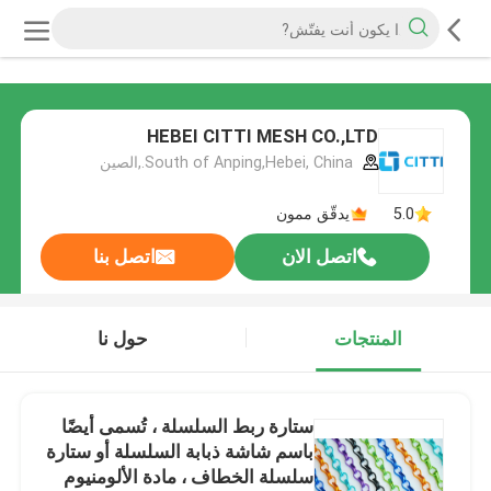
HEBEI CITTI MESH CO.,LTD
South of Anping,Hebei, China.,الصين
5.0
يدقّق ممون
اتصل الان
اتصل بنا
المنتجات
حول نا
ستارة ربط السلسلة ، تُسمى أيضًا
باسم شاشة ذبابة السلسلة أو ستارة
سلسلة الخطاف ، مادة الألومنيوم