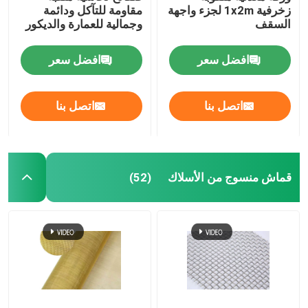
زخرفية 1x2m لجزء واجهة
مقاومة للتآكل ودائمة
السقف
وجمالية للعمارة والديكور
حصيرة السحب
افضل سعر
افضل سعر
الشبكة المقوية للأنابيب
اتصل بنا
اتصل بنا
قماش منسوج من الأسلاك
(52)