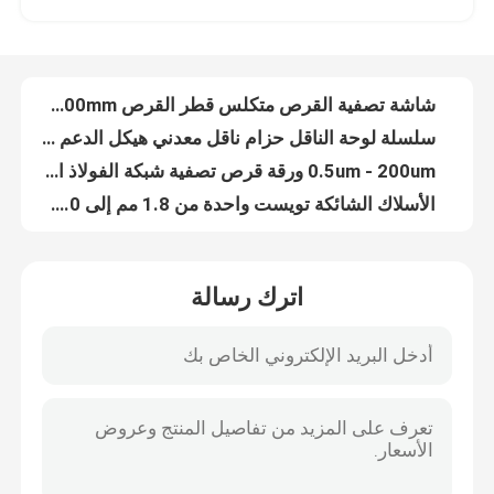
سياج سلك مزدوج بعرض 3000 مم مطلي بمادة PVC بسلك 6/5/6 مم
شبكة تصفية قرصية مثقبة 10-635 شبكة بحافة ملفوفة
جولة في المصنع
شاشة تصفية القرص متكلس قطر القرص 8mm-3800mm
سلسلة لوحة الناقل حزام ناقل معدني هيكل الدعم الذاتي
مراقبة الجودة
0.5um - 200um ورقة قرص تصفية شبكة الفولاذ المقاوم للصدأ 304
الأسلاك الشائكة تويست واحدة من 1.8 مم إلى 3.0 مم قطر السلك
اتصل بنا
حزام ناقل سلم متعدد الاستخدامات من الفولاذ الكربوني والفولاذ المجلفن
لولبية مثقبة الفولاذ المقاوم للصدأ تصفية الشاشة شبكة الصرف الصحي شبكة سلكية
شبكة لولبية معمارية للديكور الداخلي والخارجي
أخبار
اترك رسالة
قماش من القماش المعدني (ستارة قماش معدنية بالترتر) - ترتر دائري ومثمن
ستارة لفائف معدنية ، ستارة لفائف ستارة مثالية لشبكة ديكور داخلية لمنزلك وفندقك
القضايا
304316L مثقب الفولاذ المقاوم للصدأ الأنابيب تصفية شبكة الشاشة عالية القوة
1.4mm إلى 2mm مزدوجة تويست الأسلاك الشائكة المجلفن السطح
توسيع شبكة الأسلاك المعدنية
النسيج الزجاج المصفوف سمك 6 ملم للديكور المعماري
المناظر الطبيعية الملحومة 5 مم سلال التراب سلكية شبكة الصخور الاحتفاظ بالجدار
شبكة أسلاك معدنية مثقبة