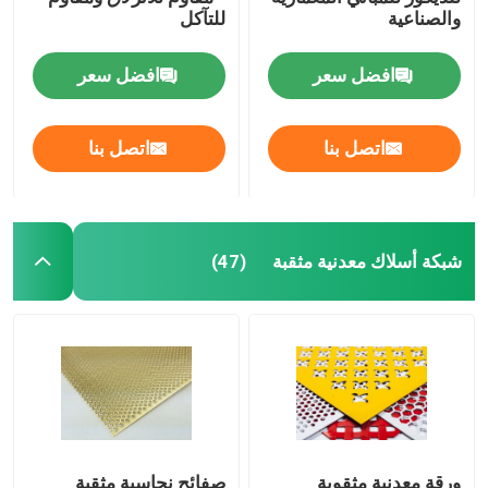
والصناعية
للتآكل
صريف الصلب الملحوم
افضل سعر
افضل سعر
سلال التراب
اتصل بنا
اتصل بنا
سلسلة ربط السور
شبكة أمان هليكوبتر
شبكة أسلاك معدنية مثقبة
(47)
الأسلاك الشائكة الشائكة
شبكة شاشة التعدين
سلك سبيكة
ورقة معدنية مثقوبة
صفائح نحاسية مثقبة