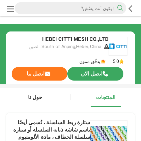
HEBEI CITTI MESH CO.,LTD
South of Anping,Hebei, China.,الصين
5.0
يدقّق ممون
اتصل الان
اتصل بنا
المنتجات
حول نا
ستارة ربط السلسلة ، تُسمى أيضًا
باسم شاشة ذبابة السلسلة أو ستارة
سلسلة الخطاف ، مادة الألومنيوم