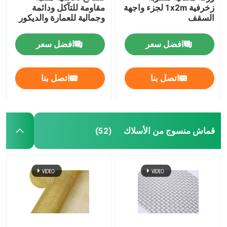
زخرفية 1x2m لجزء واجهة
مقاومة للتآكل ودائمة
السقف
وجمالية للعمارة والديكور
حصيرة السحب
افضل سعر
افضل سعر
الشبكة المقوية للأنابيب
اتصل بنا
اتصل بنا
قماش منسوج من الأسلاك
(52)