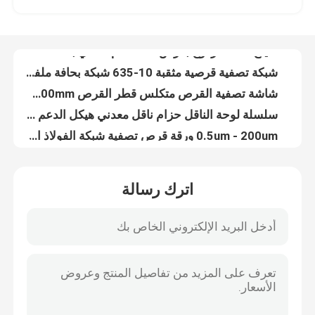
سياج سلك مزدوج بعرض 3000 مم مطلي بمادة PVC بسلك 6/5/6 مم
شبكة تصفية قرصية مثقبة 10-635 شبكة بحافة ملفوفة
جولة في المصنع
شاشة تصفية القرص متكلس قطر القرص 8mm-3800mm
سلسلة لوحة الناقل حزام ناقل معدني هيكل الدعم الذاتي
مراقبة الجودة
0.5um - 200um ورقة قرص تصفية شبكة الفولاذ المقاوم للصدأ 304
الأسلاك الشائكة تويست واحدة من 1.8 مم إلى 3.0 مم قطر السلك
اتصل بنا
حزام ناقل سلم متعدد الاستخدامات من الفولاذ الكربوني والفولاذ المجلفن
لولبية مثقبة الفولاذ المقاوم للصدأ تصفية الشاشة شبكة الصرف الصحي شبكة سلكية
شبكة لولبية معمارية للديكور الداخلي والخارجي
أخبار
اترك رسالة
قماش من القماش المعدني (ستارة قماش معدنية بالترتر) - ترتر دائري ومثمن
ستارة لفائف معدنية ، ستارة لفائف ستارة مثالية لشبكة ديكور داخلية لمنزلك وفندقك
القضايا
304316L مثقب الفولاذ المقاوم للصدأ الأنابيب تصفية شبكة الشاشة عالية القوة
1.4mm إلى 2mm مزدوجة تويست الأسلاك الشائكة المجلفن السطح
توسيع شبكة الأسلاك المعدنية
النسيج الزجاج المصفوف سمك 6 ملم للديكور المعماري
المناظر الطبيعية الملحومة 5 مم سلال التراب سلكية شبكة الصخور الاحتفاظ بالجدار
شبكة أسلاك معدنية مثقبة