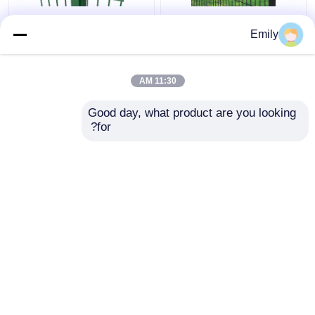
50 × 100 مم 3D سياج
سياج سلك مزدوج بعرض
Emily
أمان معدني سياج من
3000 مم مطلي بمادة
الأسلاك 5 مم مع مربع آخر
PVC بسلك 6/5/6 مم
11:30 AM
افضل سعر
افضل سعر
Good day, what product are you looking 
for?
اتصل بنا
اتصل بنا
عرض المزيد
منزل
حول نا
اتصل بنا
Desktop Site
خريطة الموقع
Privacy Policy