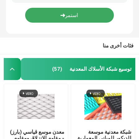
N80 J55 أنبوب غلاف مثقوب غلاف بئر ماء مثقوب
سلك شائك ذو شكل خطي بسيط ولكنه فعال في محيط الحاجز
قماش منسوج من الأسلاك
شاشات النوافذ الألومنيوم BWG31 BWG32 شبكة البعوض الألومنيوم للنوافذ
مراتب التراب المجلفنة للرجوع / الجدار البحري / بطانة القناة
شبكة الأسلاك الزخرفية
فئات أخرى منا
سياج من الأسلاك المعدنية
توسيع شبكة الأسلاك المعدنية
(57)
شبكة سلكية ملحومة
شبكة أمان معدنية
حزام النقل المعدني
شبكة معدنية موسعة
معدن موسع قياسي (بارز)
مرشح شبكة الشاشة
للديكور للمباني المعمارية
- مقاوم للانزلاق ومقاوم