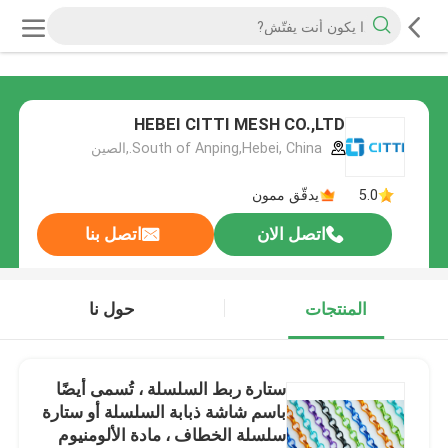
HEBEI CITTI MESH CO.,LTD
South of Anping,Hebei, China.,الصين
5.0
يدقّق ممون
اتصل الان
اتصل بنا
المنتجات
حول نا
ستارة ربط السلسلة ، تُسمى أيضًا
باسم شاشة ذبابة السلسلة أو ستارة
سلسلة الخطاف ، مادة الألومنيوم