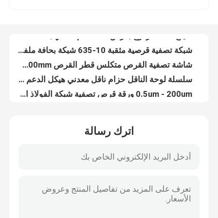
سياج سلك مزدوج بعرض 3000 مم مطلي بمادة PVC بسلك 6/5/6 مم
شبكة تصفية قرصية مثقبة 10-635 شبكة بحافة ملفوفة
جولة في المصنع
شاشة تصفية القرص متكلس قطر القرص 8mm-3800mm
سلسلة لوحة الناقل حزام ناقل معدني هيكل الدعم الذاتي
مراقبة الجودة
0.5um - 200um ورقة قرص تصفية شبكة الفولاذ المقاوم للصدأ 304
الأسلاك الشائكة تويست واحدة من 1.8 مم إلى 3.0 مم قطر السلك
اتصل بنا
حزام ناقل سلم متعدد الاستخدامات من الفولاذ الكربوني والفولاذ المجلفن
لولبية مثقبة الفولاذ المقاوم للصدأ تصفية الشاشة شبكة الصرف الصحي شبكة سلكية
شبكة لولبية معمارية للديكور الداخلي والخارجي
أخبار
اترك رسالة
قماش من القماش المعدني (ستارة قماش معدنية بالترتر) - ترتر دائري ومثمن
ستارة لفائف معدنية ، ستارة لفائف ستارة مثالية لشبكة ديكور داخلية لمنزلك وفندقك
القضايا
304316L مثقب الفولاذ المقاوم للصدأ الأنابيب تصفية شبكة الشاشة عالية القوة
1.4mm إلى 2mm مزدوجة تويست الأسلاك الشائكة المجلفن السطح
توسيع شبكة الأسلاك المعدنية
النسيج الزجاج المصفوف سمك 6 ملم للديكور المعماري
المناظر الطبيعية الملحومة 5 مم سلال التراب سلكية شبكة الصخور الاحتفاظ بالجدار
شبكة أسلاك معدنية مثقبة