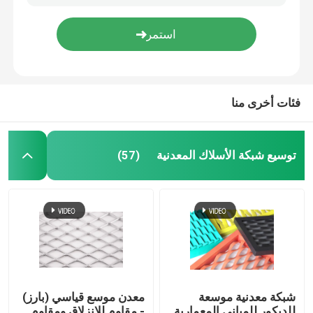
N80 J55 أنبوب غلاف مثقوب غلاف بئر ماء مثقوب
سلك شائك ذو شكل خطي بسيط ولكنه فعال في محيط الحاجز
قماش منسوج من الأسلاك
شاشات النوافذ الألومنيوم BWG31 BWG32 شبكة البعوض الألومنيوم للنوافذ
مراتب التراب المجلفنة للرجوع / الجدار البحري / بطانة القناة
شبكة الأسلاك الزخرفية
فئات أخرى منا
سياج من الأسلاك المعدنية
توسيع شبكة الأسلاك المعدنية
(57)
شبكة سلكية ملحومة
شبكة أمان معدنية
حزام النقل المعدني
شبكة معدنية موسعة
معدن موسع قياسي (بارز)
مرشح شبكة الشاشة
للديكور للمباني المعمارية
- مقاوم للانزلاق ومقاوم