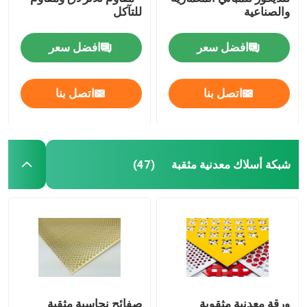
والصناعية
للتآكل
صريف الصلب الملحوم
افضل سعر
افضل سعر
سلال التراب
اتصل بنا
اتصل بنا
سلسلة ربط السور
شبكة أمان هليكوبتر
شبكة أسلاك معدنية مثقبة
(47)
الأسلاك الشائكة الشائكة
شبكة شاشة التعدين
سلك سبيكة
ورقة معدنية مثقوبة
صفائح نحاسية مثقبة