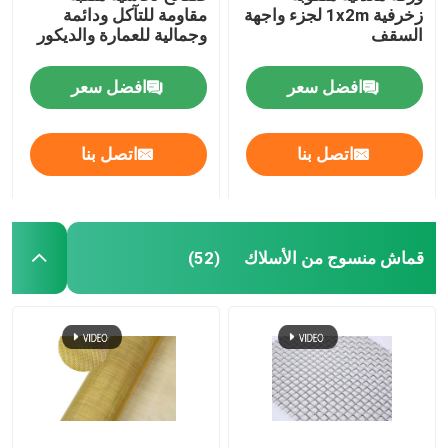
زخرفية 1x2m لجزء واجهة
مقاومة للتآكل ودائمة
السقف
وجمالية للعمارة والديكور
حصيرة السحب
افضل سعر
افضل سعر
الشبكة المقوية للأنابيب
اتصل بنا
اتصل بنا
قماش منسوج من الأسلاك
(52)