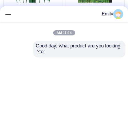
50 × 100 مم 3D سياج
سياج سلك مزدوج بعرض
Emily
أمان معدني سياج من
3000 مم مطلي بمادة
الأسلاك 5 مم مع مربع آخر
PVC بسلك 6/5/6 مم
11:14 AM
افضل سعر
افضل سعر
Good day, what product are you looking 
for?
اتصل بنا
اتصل بنا
عرض المزيد
منزل
حول نا
اتصل بنا
Desktop Site
خريطة الموقع
Privacy Policy