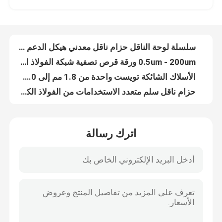
سياج سلك مزدوج بعرض 3000 مم مطلي بمادة PVC بسلك 6/5/6 مم
شبكة تصفية قرصية مثقبة 10-635 شبكة بحافة ملفوفة
جولة في المصنع
شاشة تصفية القرص متكلس قطر القرص 8mm-3800mm
سلسلة لوحة الناقل حزام ناقل معدني هيكل الدعم الذاتي
مراقبة الجودة
0.5um - 200um ورقة قرص تصفية شبكة الفولاذ المقاوم للصدأ 304
الأسلاك الشائكة تويست واحدة من 1.8 مم إلى 3.0 مم قطر السلك
اتصل بنا
حزام ناقل سلم متعدد الاستخدامات من الفولاذ الكربوني والفولاذ المجلفن
لولبية مثقبة الفولاذ المقاوم للصدأ تصفية الشاشة شبكة الصرف الصحي شبكة سلكية
شبكة لولبية معمارية للديكور الداخلي والخارجي
أخبار
اترك رسالة
قماش من القماش المعدني (ستارة قماش معدنية بالترتر) - ترتر دائري ومثمن
ستارة لفائف معدنية ، ستارة لفائف ستارة مثالية لشبكة ديكور داخلية لمنزلك وفندقك
القضايا
304316L مثقب الفولاذ المقاوم للصدأ الأنابيب تصفية شبكة الشاشة عالية القوة
1.4mm إلى 2mm مزدوجة تويست الأسلاك الشائكة المجلفن السطح
توسيع شبكة الأسلاك المعدنية
النسيج الزجاج المصفوف سمك 6 ملم للديكور المعماري
المناظر الطبيعية الملحومة 5 مم سلال التراب سلكية شبكة الصخور الاحتفاظ بالجدار
شبكة أسلاك معدنية مثقبة