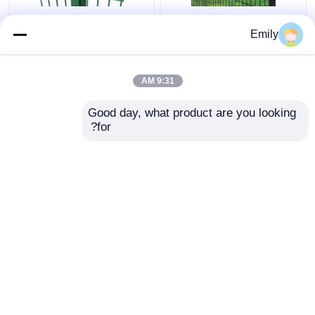
50 × 100 مم 3D سياج
سياج سلك مزدوج بعرض
Emily
أمان معدني سياج من
3000 مم مطلي بمادة
الأسلاك 5 مم مع مربع آخر
PVC بسلك 6/5/6 مم
9:31 AM
افضل سعر
افضل سعر
Good day, what product are you looking 
for?
اتصل بنا
اتصل بنا
عرض المزيد
منزل
حول نا
اتصل بنا
Desktop Site
خريطة الموقع
Privacy Policy