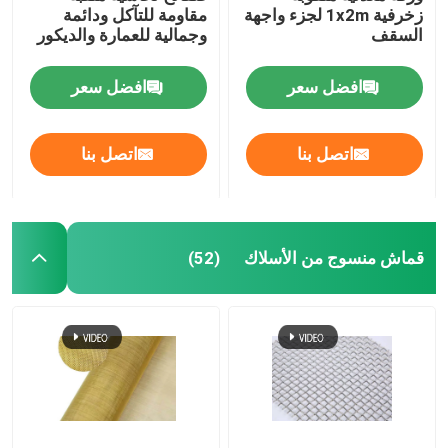
زخرفية 1x2m لجزء واجهة
مقاومة للتآكل ودائمة
السقف
وجمالية للعمارة والديكور
حصيرة السحب
افضل سعر
افضل سعر
الشبكة المقوية للأنابيب
اتصل بنا
اتصل بنا
قماش منسوج من الأسلاك
(52)