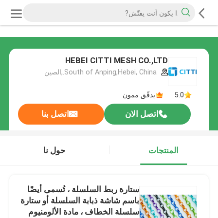
HEBEI CITTI MESH CO.,LTD
South of Anping,Hebei, China.,الصين
5.0
يدقّق ممون
اتصل الان
اتصل بنا
المنتجات
حول نا
ستارة ربط السلسلة ، تُسمى أيضًا
باسم شاشة ذبابة السلسلة أو ستارة
سلسلة الخطاف ، مادة الألومنيوم