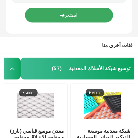
N80 J55 أنبوب غلاف مثقوب غلاف بئر ماء مثقوب
سلك شائك ذو شكل خطي بسيط ولكنه فعال في محيط الحاجز
قماش منسوج من الأسلاك
شاشات النوافذ الألومنيوم BWG31 BWG32 شبكة البعوض الألومنيوم للنوافذ
مراتب التراب المجلفنة للرجوع / الجدار البحري / بطانة القناة
شبكة الأسلاك الزخرفية
فئات أخرى منا
سياج من الأسلاك المعدنية
توسيع شبكة الأسلاك المعدنية
(57)
شبكة سلكية ملحومة
شبكة أمان معدنية
حزام النقل المعدني
شبكة معدنية موسعة
معدن موسع قياسي (بارز)
مرشح شبكة الشاشة
للديكور للمباني المعمارية
- مقاوم للانزلاق ومقاوم