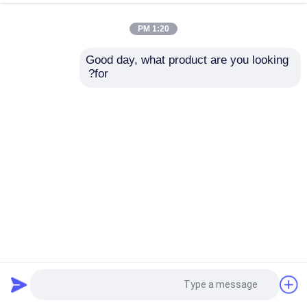
1:20 PM
Good day, what product are you looking 
for?
1800mm واسعة لفة من 2.5mm قطر خارجية PVC بلاستيك
مغلفة سلسلة وصلة شبكة السياج
سلسلة ربط السور
2026-01-14