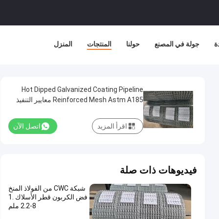
ة
جولة في المصنع
حولنا
المنتجات
المنزل
Hot Dipped Galvanized Coating Pipeline
Reinforced Mesh Astm A185 معايير التنفيذ
اقرأ المزيد
اتصل الآن
فيديوهات ذات صلة
شبكة CWC من الفولاذ المنخ
فض الكربون قطر الأسلاك 1.
8-2.2 ملم