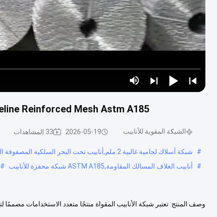
ting Pipeline Reinforced Mesh Astm A185
الشبكة المقوية للأنابيب
2026-05-19
33 المشاهدات
#
شبكة أسلاك لحامية غالبية 2 ملم,أنابيب تحت البحر السلكية المصفوفة المصفوفة,شبكة لحامية غالبية 2 ملم
#
أنابيب الغلاف المسالك المقاومة,ASTM A185 شبكة محفزة للأنابيب
#
وصف المنتج: تعتبر شبكة الأنابيب المقواة منتجًا متعدد الاستخدامات مصممًا لت
GI، والأنابيب البلاستيكية المقواة بالألياف الزجاجية، و...
عرض المزيد