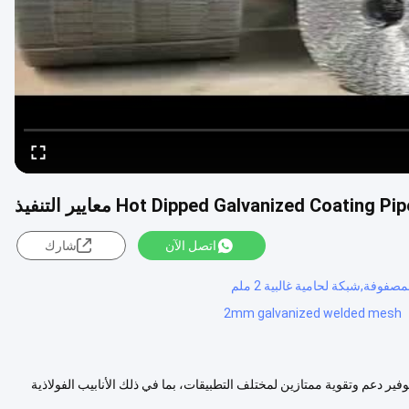
Hot Dipped Galvanized Coa معايير التنفيذ
اتصل الآن
شارك
2mm galvanized welded mesh
وفير دعم وتقوية ممتازين لمختلف التطبيقات، بما في ذلك الأنابيب الفولاذية