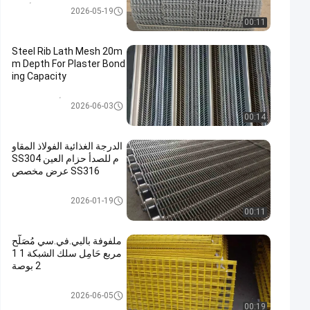
الشبكة المقوية للأنابيب
2026-05-19
00:11
Steel Rib Lath Mesh 20m
m Depth For Plaster Bond
ing Capacity
توسيع شبكة الأسلاك المعدنية
2026-06-03
00:14
الدرجة الغذائية الفولاذ المقاو
م للصدأ حزام العين SS304
SS316 عرض مخصص
حزام النقل المعدني
2026-01-19
00:11
ملفوفة بالبي.في.سي مُصَلَّح
مربع حَامِل سلك الشبكة 1 1
2 بوصة
شبكة سلكية ملحومة
2026-06-05
00:19