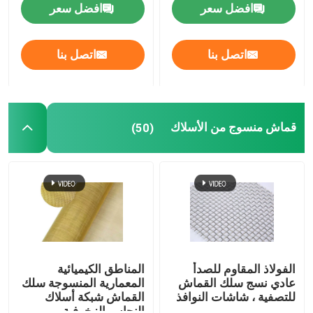
افضل سعر
افضل سعر
صريف الصلب الملحوم
اتصل بنا
اتصل بنا
سلال التراب
سلسلة ربط السور
قماش منسوج من الأسلاك
(50)
شبكة أمان هليكوبتر
الأسلاك الشائكة الشائكة
شبكة شاشة التعدين
الفولاذ المقاوم للصدأ
المناطق الكيميائية
عادي نسج سلك القماش
المعمارية المنسوجة سلك
للتصفية ، شاشات النوافذ
القماش شبكة أسلاك
سلك سبيكة
النحاس الزخرفية