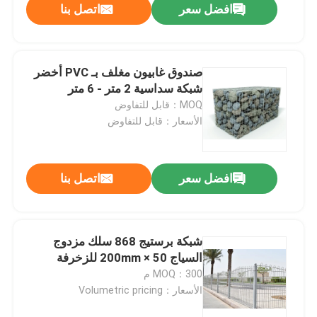
افضل سعر
اتصل بنا
صندوق غابيون مغلف بـ PVC أخضر
شبكة سداسية 2 متر - 6 متر
MOQ：قابل للتفاوض
الأسعار：قابل للتفاوض
افضل سعر
اتصل بنا
المنزل
شبكة برستيج 868 سلك مزدوج
السياج 50 × 200mm للزخرفة
المنتجات
MOQ：300 م
الأسعار：Volumetric pricing
حولنا