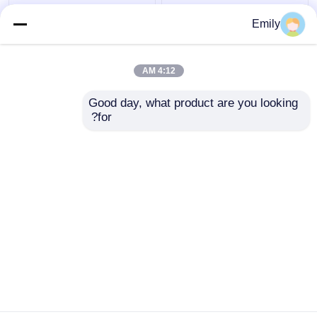
50 × 100 مم 3D سياج
سياج سلك مزدوج بعرض
Emily
أمان معدني سياج من
3000 مم مطلي بمادة
الأسلاك 5 مم مع مربع آخر
PVC بسلك 6/5/6 مم
4:12 AM
افضل سعر
افضل سعر
Good day, what product are you looking 
for?
اتصل بنا
اتصل بنا
عرض المزيد
منزل
حول نا
اتصل بنا
Desktop Site
خريطة الموقع
Privacy Policy