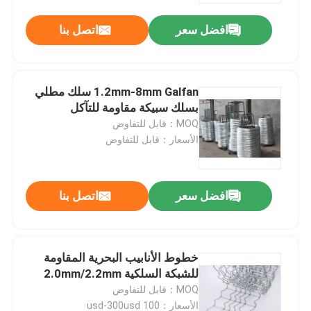
افضل سعر
اتصل بنا
جولة في المصنع
مراقبة الجودة
1.2mm-8mm Galfan سلك مطلي
بسلك سبيكة مقاومة للتآكل
MOQ：قابل للتفاوض
اتصل بنا
الأسعار：قابل للتفاوض
أخبار
افضل سعر
اتصل بنا
القضايا
خطوط الأنابيب البحرية المقاومة
توسيع شبكة الأسلاك المعدنية
للشبكة السلكية 2.0mm/2.2mm
MOQ：قابل للتفاوض
شبكة أسلاك معدنية مثقبة
الأسعار：100 usd-300usd