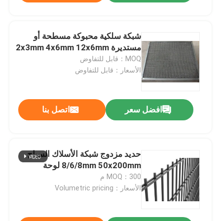
شبكة سلكية محبوكة مسطحة أو
مستديرة 2x3mm 4x6mm 12x6mm
MOQ：قابل للتفاوض
الأسعار：قابل للتفاوض
افضل سعر
اتصل بنا
حديد مزدوج شبكة الأسلاك السياج
8/6/8mm 50x200mm لوحة
MOQ：300 م
الأسعار：Volumetric pricing