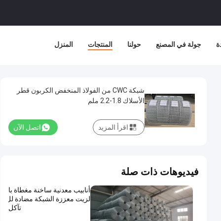
ة
جولة في المصنع
حولنا
المنتجات
المنزل
شبكة CWC من الفولاذ المنخفض الكربون قطر
الأسلاك 1.8-2.2 ملم
اقرأ المزيد
اتصل الآن
فيديوهات ذات صلة
أنابيب معدنية ساخنة مغطاة با
لزيت معززة الشبكة مضادة لل
تآكل