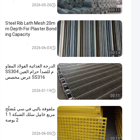
الشبكة المقوية للأنابيب
2026-05-20
00:11
Steel Rib Lath Mesh 20m
m Depth For Plaster Bond
ing Capacity
توسيع شبكة الأسلاك المعدنية
2026-06-03
00:14
الدرجة الغذائية الفولاذ المقاو
م للصدأ حزام العين SS304
SS316 عرض مخصص
حزام النقل المعدني
2026-01-19
00:11
ملفوفة بالبي.في.سي مُصَلَّح
مربع حَامِل سلك الشبكة 1 1
2 بوصة
شبكة سلكية ملحومة
2026-06-05
00:19