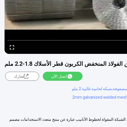
اتصل الآن
شارك
2mm galvanized welded mes
ض الكربون بقطر سلك 1.8-2.2 مم وصف المنتج الشبكة المقواة لخطوط الأنابيب عبارة عن منتج متعدد الاستخدامات مصمم
 المزيد