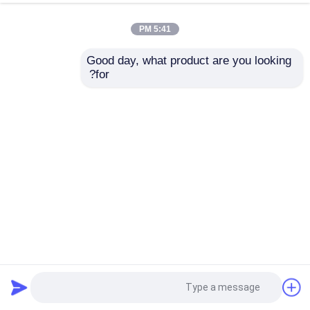
5:41 PM
Good day, what product are you looking 
for?
سياج ذو لون فضي 2 * 2 سم سلك حديدية مغلفة ملفوفة من
الفولاذ الكربوني
شبكة سلكية ملحومة
2025-09-08