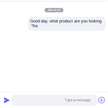
10:24 AM
Good day, what product are you looking 
for?
سياج ذو لون فضي 2 * 2 سم سلك حديدية مغلفة ملفوفة من
الفولاذ الكربوني
شبكة سلكية ملحومة
2024-12-25