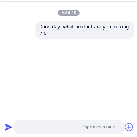
6:45 AM
Good day, what product are you looking 
for?
SS316 الماسة الفولاذ المقاوم للصدأ شبكة الكابلات OEM ODM
للدرج الحواجز
شبكة أمان معدنية
2024-12-25