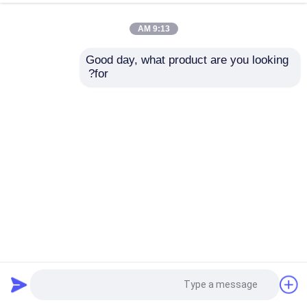
9:13 AM
Good day, what product are you looking 
for?
GAW 5 Ft X 50 Ft سياج ربط سلسلة سياج مجلفن بالغمس
الساخن
سلسلة ربط السور
2026-01-24