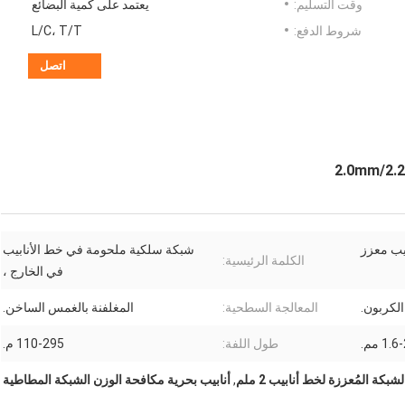
وقت التسليم:
يعتمد على كمية البضائع
شروط الدفع:
L/C، T/T
اتصل
يب معزز
شبكة سلكية ملحومة في خط الأنابيب
الكلمة الرئيسية:
في الخارج ،
المعالجة السطحية:
المغلفنة بالغمس الساخن.
1. مم.
طول اللفة:
110-295 م.
لشبكة المُعززة لخط أنابيب 2 ملم
,
أنابيب بحرية مكافحة الوزن الشبكة المطاطية