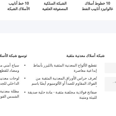
10 خطوط أسلاك
الشبكة السلكية
10 خط أنابيب
غالوانيزد أنابيب النفط
المصفوفة الغلفية
الأسلاك الشبكة
المقاومة للأسلاك
لتعزيز طبقة
المُعززة للنفط
الحديدية المتشددة
الخرسانة في الأنابيب
البحري الغازية تعزيز
للخارج
تحت سطح البحر
طبقة الخرسانة من
الأنابيب
شبكة أسلاك معدنية مثقبة
توسيع شبكة الأسلا
تقطيع الألواح المعدنية المثقبة بالليزر بأنماط
سياج أمني مع
إبداعية معاصرة
ومضاد للقطع
تُعرف حراس الأوراق المعدنية المثقبة من
لوحات معدنية
الفولاذ المقاوم للصدأ أو الألومنيوم أيضًا باسم
الداخلي للجدر
أغطية المزراب
مظلة معدنية
صفائح فولاذية مجلفنة مثقبة - مادة حلية صديقة
الشمس القوي
للبيئة ومتينة