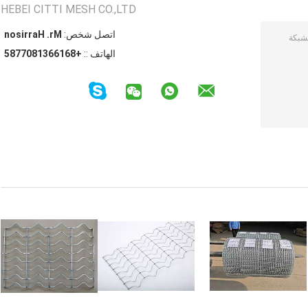
HEBEI CITTI MESH CO.,LTD
اتصل شخص:
Mr. Harrison
الهاتف ::
+8616631807785