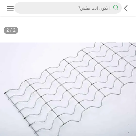
2
/
2