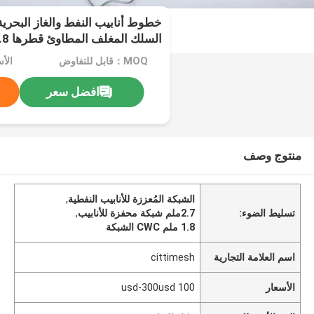
خطوط أنابيب النفط والغاز البحرية
السلك المغلف المطاوئ قطرها 1.8 ملم إلى 2.7 ملم
MOQ：قابل للتفاوض
الأسعار：
افضل سعر
منتوج وصف
الشبكة المُعززة للأنابيب النفطية
,
تسليط الضوء:
2.7ملم شبكة محفزة للأنابيب
,
1.8 ملم CWC الشبكة
اسم العلامة التجارية
cittimesh
الأسعار
100 usd-300usd