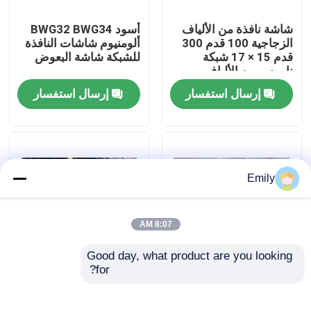
شاشة نافذة من الألياف
أسود BWG32 BWG34
جولة في المصنع
الزجاجية 100 قدم 300
ألومنيوم شاشات النافذة
قدم 15 × 17 شبكة
للشبكة شاشة البعوض
ناموس من الألياف
مراقبة الجودة
الزجاجية
إرسال استفسار
إرسال استفسار
اتصل بنا
أخبار
Emily
القضايا
8:07 AM
Good day, what product are you looking 
توسيع شبكة الأسلاك المعدنية
for?
شاشة نافذة من البوليستر
شبكة الدبابات هي شبكة
، شبكة أمان معدنية
سلكية دفاعية مصممة
بعرض 0.8 متر إلى 1.8
للدفاع عن الدبابات ،
شبكة أسلاك معدنية مثقبة