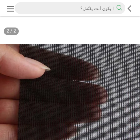
2
/
2