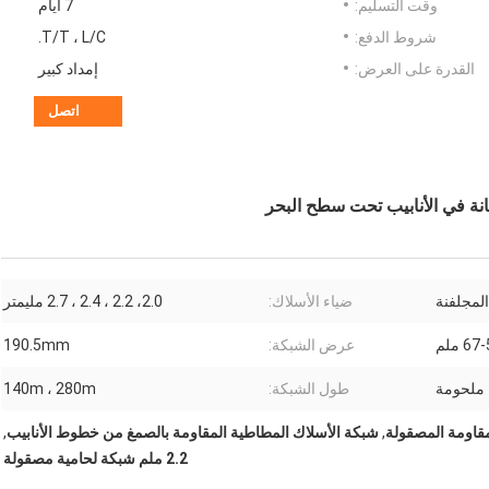
وقت التسليم:
7 أيام
شروط الدفع:
T/T ، L/C.
القدرة على العرض:
إمداد كبير
اتصل
انة في الأنابيب تحت سطح البحر
المجلفنة
ضياء الأسلاك:
2.0، 2.2 ، 2.4 ، 2.7 مليمتر
عرض الشبكة:
190.5mm
ملحومة
طول الشبكة:
140m ، 280m
,
شبكة الأسلاك المطاطية المقاومة بالصمغ من خطوط الأنابيب
,
2.2 ملم شبكة لحامية مصقولة