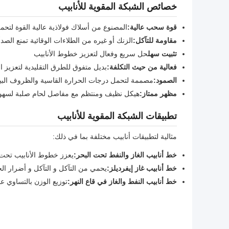
خصائص الشبكة المقوية للأنابيب
قوة سحب عالية:
المصنوع من أسلاك فولاذية عالية القوة لتح
مقاومة للتآكل:
الزنك أو غيره من الطلاءات الوقائية تمنع الصدأ
تثبيت سهل
حل سريع وفعال لتعزيز خطوط الأنابيب
فعالية من حيث التكلفة:
بديل متفوق للطرق التقليدية لتعزيز ا
الصمود:
مصممة لتحمل درجات الحرارة القاسية والظروف البيئ
مظهر ممتاز:
هيكل نظيف ومنتظم مع مفاصل لحام صلبة لسهولة
تطبيقات الشبكة المقوية للأنابيب
مثالية لتطبيقات أنابيب مختلفة بما في ذلك:
خط أنابيب الغاز والنفط تحت البحر:
يعزز خطوط الأنابيب تحت ال
خط أنابيب غاز إيفرديلز:
يحمي من التآكل و التآكل و أضرار الحي
خط أنابيب النفط والغاز في قاع النهر:
توزيع الوزن بالتساوي عبر