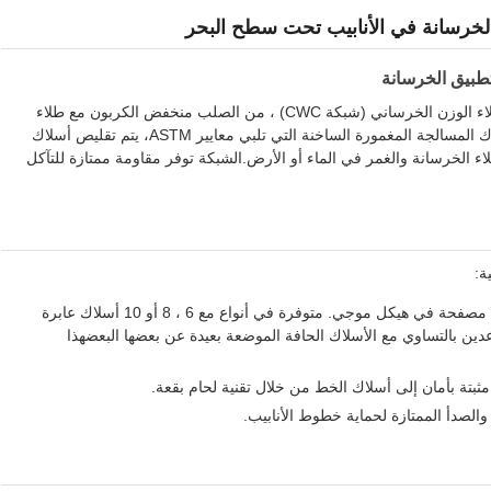
الخرسانة في الأنابيب تحت سطح البحر
تطبيق الخرسانة
يتم تصنيع شبكة الأنبوب المعززة ، والتي تسمى أيضًا شبكة طلاء الوزن الخرساني (شبكة CWC) ، من الصلب منخفض الكربون مع طلاء
مصقول.متوفرة في كل من الأسلاك المسالجة الباردة والأسلاك المسالجة المغمورة الساخنة التي تلبي معايير ASTM، يتم تقليص أسلاك
ء الخرسانة والغمر في الماء أو الأرض.الشبكة توفر مقاومة ممتازة للتآكل
ة:
مكسورة بعمق ومتباعدة على مسافات متساوية ، مصفحة في هيكل موجي. متوفرة في أنواع مع 6 ، 8 أو 10 أسلاك عابرة
ة الوسطى متباعدين بالتساوي مع الأسلاك الحافة الموضعة بعيدة عن بعضها البعضهذا
ثبتة بأمان إلى أسلاك الخط من خلال تقنية لحام بقعة.