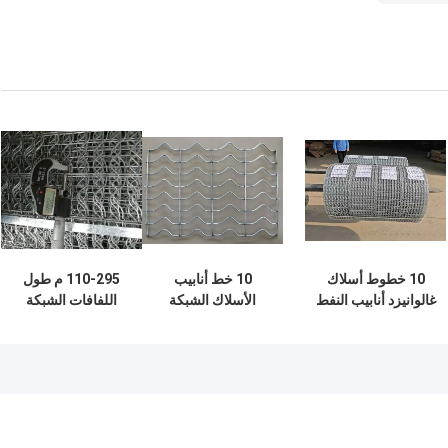
10 خطوط أسلاك
10 خط أنابيب
110-295 م طول
غالوانيزد أنابيب النفط
الأسلاك الشبكة
اللفافات الشبكة
المقاومة للأسلاك
المُعززة للنفط
الغطاء الوزن
الحديدية المتشددة
البحري الغازية تعزيز
الخرسانة المعالجة
للخارج
طبقة الخرسانة من
الكيميائية
الأنابيب