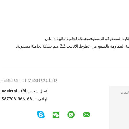
,
,
HEBEI CITTI MESH CO.,LTD
اتصل شخص:
Mr. Harrison
الهاتف ::
+8616631807785