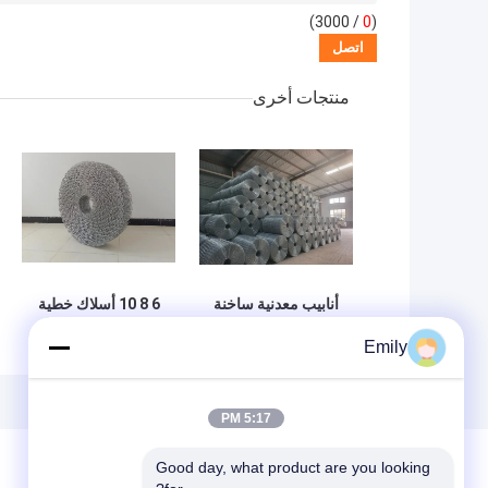
/ 3000)
0
(
منتجات أخرى
أنابيب معدنية ساخنة
6 8 10 أسلاك خطية
مغطاة بالزيت معززة
مغلفة حلفية للشبكة
Emily
الشبكة مضادة للتآكل
لطلاء الوزن
الخرساني
5:17 PM
Good day, what product are you looking 