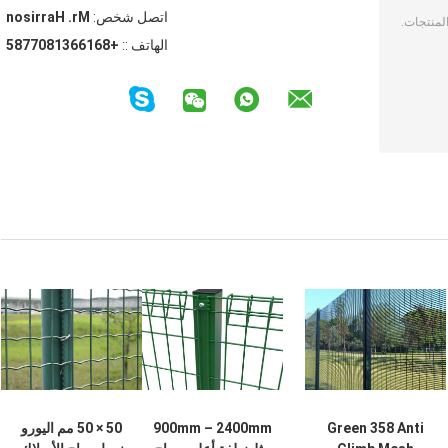
اتصل شخص:
Mr. Harrison
الهاتف ::
+8616631807785
Green 358 Anti
900mm – 2400mm
50 × 50 مم اليورو