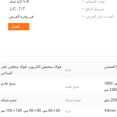
وقت التسليم:
5-8 أيام عمل
شروط الدفع:
L/C ، T/T.
القدرة على العرض:
في وفرة العرض
اتصل
ا للسجن
فولاذ منخفض الكربون، فولاذ مجلفن على
مادة:
الساخن
1000 مم، 1200 مم، 1500 مم، 1800
نسج عادي
نسج تقنية:
حجم شبكة:
حجم شبكة
4.0mm
بريد:
60 × 60 مم، 80 × 80 مم، 100 × 100 مم