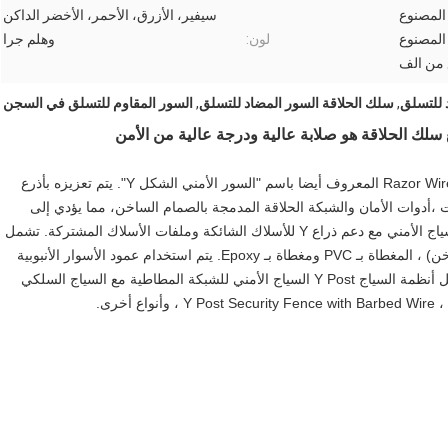
 المصنوع
سيفير، الأزرق، الأحمر، الأخضر الداكن
 المصنوع
لون:
وهلم جرا
 من الف
 للتسلق
,
سلك الحلاقة السور المضاد للتسلق
,
السور المقاوم للتسلق في السجن
سجن كونسيرتينا Razor Wire Fence PVC Coated Wire Mesh Fence المعروف أيضا باسم "السور الأمني الشكل Y". يتم تعزيزه بأذرع
ة وصلات ،أدوات الأمان والشبكة الحلاقة المدمجة بالصمام الساخن، مما يؤدي إلى
مستوى عال من القوة والسلامة. عمود Y هو نوع من عمود السياج الأمني مع دعم ذراع Y للأسلاك الشائكة وملفات الأسلاك المشتركة. تشمل
إتمام عمود السياج الطلاء الأسود,HDG (المغلفة بالغليان الساخن) ، المغطاة بـ PVC ومغطاة بـ Epoxy. يتم استخدام عمود الأسوار الأنبوبية
الصلبة مع ألواح الشبكة لتشكيل نظام أسوار عالي الأمن.تشمل أنظمة السياج Y Post السياج الأمني للشبكة المطاطية مع السياج السلكي