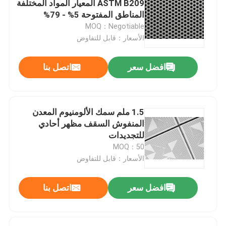
ASTM B209 المعيار المواد المختلفة
المناطق المفتوحة 5% - 79%
حصيرة السحب
MOQ：Negotiable
الأسعار：قابل للتفاوض
الشبكة المقوية للأنابيب
افضل سعر
اتصل بنا
1.5 ملم سمك الألومنيوم المعدن
المنفوش السقف مظهر أحادي
للتجديدات
MOQ：50
الأسعار：قابل للتفاوض
افضل سعر
اتصل بنا