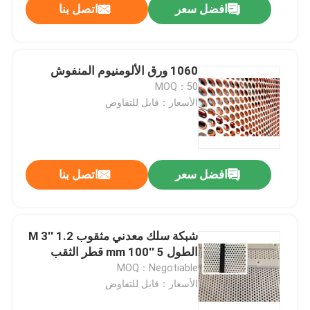
افضل سعر
اتصل بنا
1060 ورق الألومنيوم المنفوش
MOQ：50
الأسعار：قابل للتفاوض
افضل سعر
اتصل بنا
المنزل
شبكة سلك معدني مثقوب 1.2 ′′3 M
الطول 5 ′′100 mm قطر الثقب
المنتجات
MOQ：Negotiable
الأسعار：قابل للتفاوض
حولنا