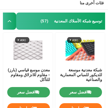
فئات أخرى منا
توسيع شبكة الأسلاك المعدنية
(57)
شبكة معدنية موسعة
معدن موسع قياسي (بارز)
للديكور للمباني المعمارية
- مقاوم للانزلاق ومقاوم
والصناعية
للتآكل
افضل سعر
افضل سعر