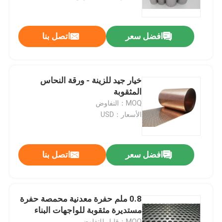
قماش منسوج من الأسلاك
افضل سعر
اتصل بنا
شبكة الأسلاك الزخرفية
خيار جيد للزينة - ورقة النحاس
سياج من الأسلاك المعدنية
المثقوبة
MOQ：التفاوض
الأسعار：USD
شبكة سلكية ملحومة
شبكة أمان معدنية
افضل سعر
اتصل بنا
حزام النقل المعدني
0.8 ملم حفرة معدنية محمصة حفرة
مستديرة مثقوبة للواجهات البناء
مرشح شبكة الشاشة
MOQ：قابل للتفاوض