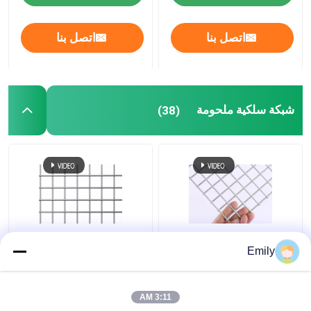
اتصل بنا
اتصل بنا
شبكة سلكية ملحومة
(38)
0.5 مم 1.0 مم سميكة
304316 الفولاذ المقاوم
Emily
لوحة شبكة سلكية ملحومة
للصدأ شبكة سلكية
قوة شد عالية جيدة
ملحومة 0.6 مم شاشة
لمكافحة التآكل
ملحومة غير القابل للصدأ
3:11 AM