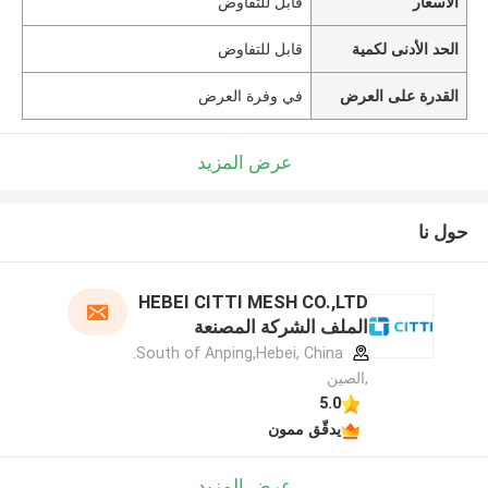
الأسعار
قابل للتفاوض
الحد الأدنى لكمية
قابل للتفاوض
القدرة على العرض
في وفرة العرض
عرض المزيد
حول نا
HEBEI CITTI MESH CO.,LTD
الملف الشركة المصنعة
South of Anping,Hebei, China.
,الصين
5.0
يدقّق ممون
عرض المزيد