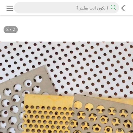
2
/
2