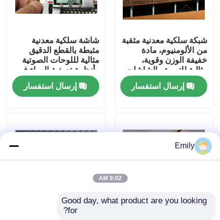
جولة في المصنع
شبكة سلكية معدنية مثقبة
شاشة سلكية معدنية
من الألومنيوم، مادة
مثبطة بالقطع الدقيق
مراقبة الجودة
خفيفة الوزن وقوية،
مثالية لللوحات الصوتية
مثالية للتهوية والشاشات
وأنظمة تصفية الهواء في
والحواجز الواقية
المباني التجارية
إرسال استفسار
إرسال استفسار
اتصل بنا
أخبار
Emily
القضايا
9:02 AM
توسيع شبكة الأسلاك المعدنية
Good day, what product are you looking 
for?
شبكة سلك معدني مثقبة
شبكة معدنية مثقبة من
شبكة أسلاك معدنية مثقبة