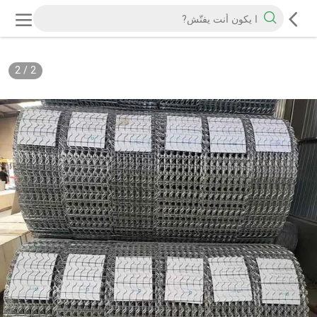
2
/
2