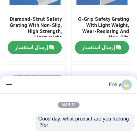
جولة في المصنع
Diamond-Strut Safety
O-Grip Safety Grating
Grating With Non-Slip,
With Light Weight,
High Strength,
Wear-Resisting And
مراقبة الجودة
Lightweight
Non-Slip
إرسال استفسار
إرسال استفسار
اتصل بنا
أخبار
Emily
القضايا
5:51 AM
توسيع شبكة الأسلاك المعدنية
Good day, what product are you looking 
for?
صريف فولاذي مغلق
السواج مقفل الشبكية
بالضغط - مشترك ،
خفيفة الوزن سعة حمولة
شبكة أسلاك معدنية مثقبة