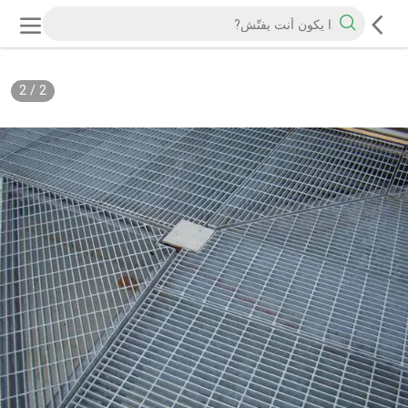
2
/
2