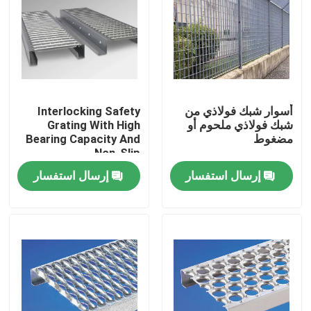
أسوار شبك فولاذي من
Interlocking Safety
شبك فولاذي ملحوم أو
Grating With High
مضغوط
Bearing Capacity And
Non-Slip
إرسال استفسار
إرسال استفسار
المنزل
المنتجات
حولنا