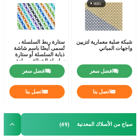
صريف الصلب الملحوم
سلال التراب
شبكة صلبة معمارية لتزيين
ستارة ربط السلسلة ،
واجهات المباني
تُسمى أيضًا باسم شاشة
ذبابة السلسلة أو ستارة
سلسلة ربط السور
سلسلة الخطاف ، مادة
الألومنيوم المؤكسد
افضل سعر
افضل سعر
شبكة أمان هليكوبتر
اتصل بنا
اتصل بنا
الأسلاك الشائكة الشائكة
شبكة شاشة التعدين
سياج من الأسلاك المعدنية
(49)
سلك سبيكة