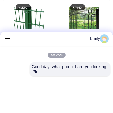
حصيرة السحب
الشبكة المقوية للأنابيب
50 × 100 مم 3D سياج
سياج سلك مزدوج بعرض
Emily
أمان معدني سياج من
3000 مم مطلي بمادة
الأسلاك 5 مم مع مربع آخر
PVC بسلك 6/5/6 مم
2:26 AM
افضل سعر
افضل سعر
Good day, what product are you looking 
for?
اتصل بنا
اتصل بنا
عرض المزيد