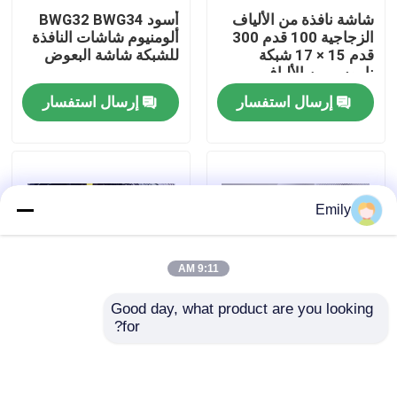
شاشة نافذة من الألياف
أسود BWG32 BWG34
الزجاجية 100 قدم 300
ألومنيوم شاشات النافذة
جولة في المصنع
قدم 15 × 17 شبكة
للشبكة شاشة البعوض
ناموس من الألياف
الزجاجية
إرسال استفسار
إرسال استفسار
مراقبة الجودة
اتصل بنا
Emily
أخبار
9:11 AM
القضايا
Good day, what product are you looking 
for?
شاشة نافذة من البوليستر
شبكة الدبابات هي شبكة
توسيع شبكة الأسلاك المعدنية
، شبكة أمان معدنية
سلكية دفاعية مصممة
بعرض 0.8 متر إلى 1.8
للدفاع عن الدبابات ،
متر
والتي لها وظائف حماية
شبكة أسلاك معدنية مثقبة