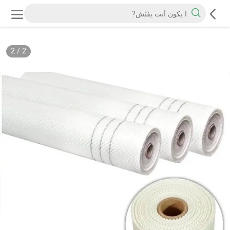
2
/
2