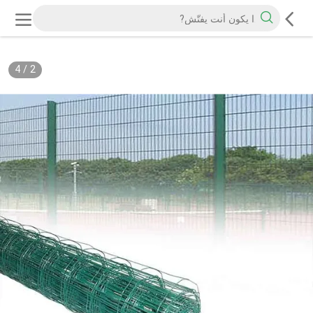
4
/
2