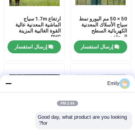
جولة في المصنع
50 × 50 مم اليورو نمط
ارتفاع 1.7m سياج
سياج الأسلاك المعدنية
الماشية المعدنية عالية
الكهربائية السطح
القوة الغالبية المزينة
مراقبة الجودة
المجلفن
PVC
إرسال استفسار
إرسال استفسار
اتصل بنا
أخبار
Emily
القضايا
2:44 PM
توسيع شبكة الأسلاك المعدنية
Good day, what product are you looking 
for?
الأسلاك المطاطية سياج
قطر السلك 2.50 ملم
الماشية الهيكل الصلب
السلكية عالية الجاذبية
شبكة أسلاك معدنية مثقبة