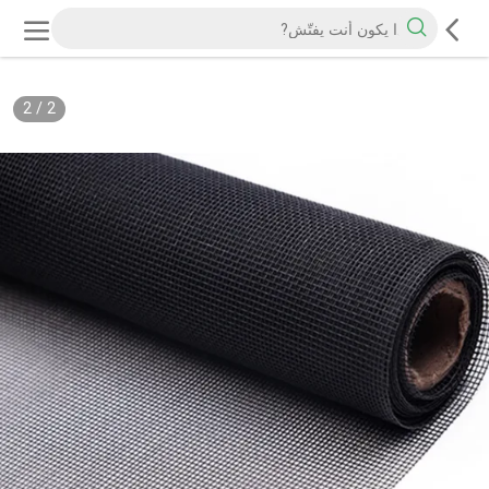
2
/
2