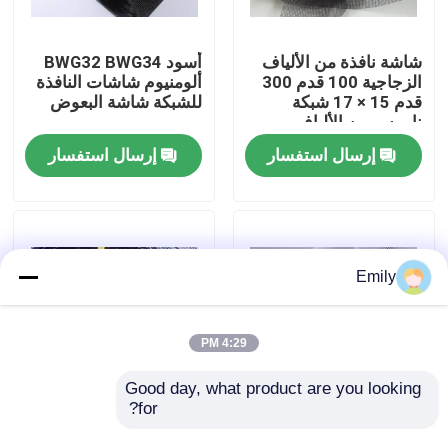
جولة في المصنع
شاشة نافذة من الألياف
أسود BWG32 BWG34
الزجاجية 100 قدم 300
ألومنيوم شاشات النافذة
قدم 15 × 17 شبكة
للشبكة شاشة البعوض
مراقبة الجودة
ناموس من الألياف
الزجاجية
إرسال استفسار
إرسال استفسار
اتصل بنا
أخبار
Emily
القضايا
4:29 PM
توسيع شبكة الأسلاك المعدنية
Good day, what product are you looking 
for?
شاشة نافذة من البوليستر
شبكة الدبابات هي شبكة
، شبكة أمان معدنية
سلكية دفاعية مصممة
شبكة أسلاك معدنية مثقبة