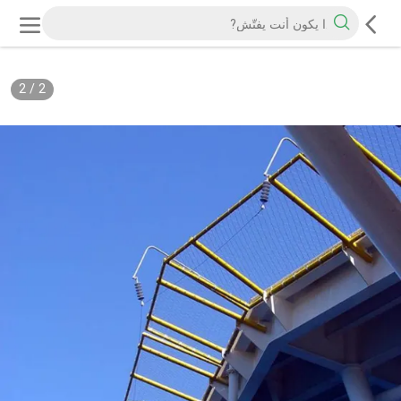
2
/
2