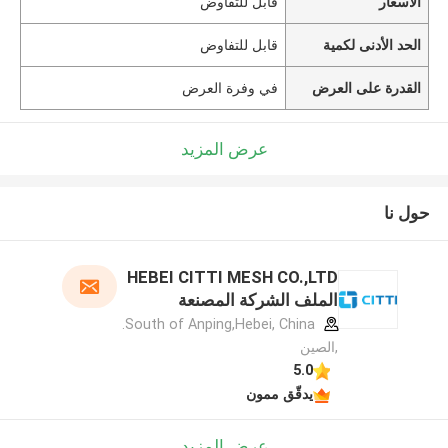
الأسعار
قابل للتفاوض
الحد الأدنى لكمية
قابل للتفاوض
القدرة على العرض
في وفرة العرض
عرض المزيد
حول نا
HEBEI CITTI MESH CO.,LTD
الملف الشركة المصنعة
South of Anping,Hebei, China.
,الصين
5.0
يدقّق ممون
عرض المزيد