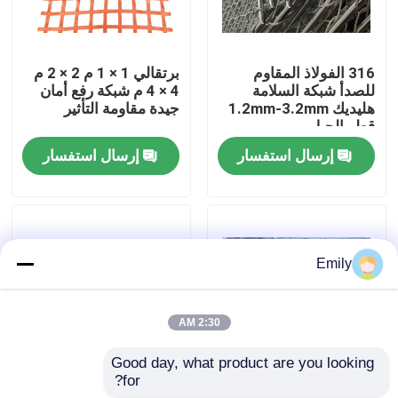
جولة في المصنع
316 الفولاذ المقاوم
برتقالي 1 × 1 م 2 × 2 م
للصدأ شبكة السلامة
4 × 4 م شبكة رفع أمان
مراقبة الجودة
هليديك 1.2mm-3.2mm
جيدة مقاومة التأثير
قطر الحبل
إرسال استفسار
إرسال استفسار
اتصل بنا
أخبار
Emily
القضايا
2:30 AM
توسيع شبكة الأسلاك المعدنية
Good day, what product are you looking 
for?
طلاء بي في سي محيط
316L SS سلسلة ربط
شبكة أسلاك معدنية مثقبة