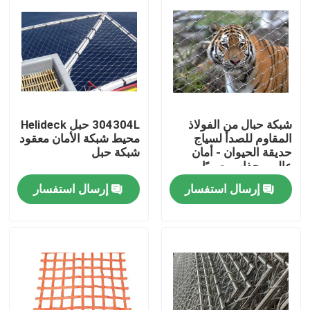
شبكة حبال من الفولاذ
304304L حبل Helideck
المقاوم للصدأ لسياج
محيط شبكة الأمان معقود
حديقة الحيوان - أمان
شبكة حبل
عالي وجذاب بصريًا
إرسال استفسار
إرسال استفسار
المنزل
المنتجات
حولنا