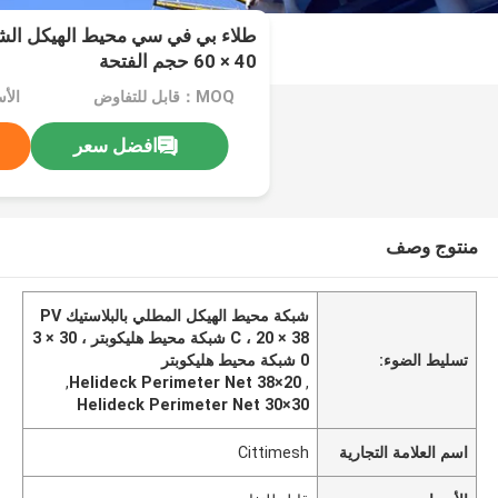
40 × 60 حجم الفتحة
MOQ：قابل للتفاوض
الأ
افضل سعر
منتوج وصف
شبكة محيط الهيكل المطلي بالبلاستيك PV
C ، 20 × 38 شبكة محيط هليكوبتر ، 30 × 3
تسليط الضوء:
0 شبكة محيط هليكوبتر
,
20×38 Helideck Perimeter Net
,
30×30 Helideck Perimeter Net
اسم العلامة التجارية
Cittimesh