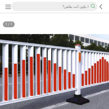
1
/
1