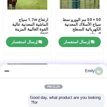
جولة في المصنع
50 × 50 مم اليورو نمط
ارتفاع 1.7m سياج
سياج الأسلاك المعدنية
الماشية المعدنية عالية
مراقبة الجودة
الكهربائية السطح
القوة الغالبية المزينة
المجلفن
PVC
إرسال استفسار
إرسال استفسار
اتصل بنا
أخبار
Emily
القضايا
11:29 PM
توسيع شبكة الأسلاك المعدنية
Good day, what product are you looking 
for?
الأسلاك المطاطية سياج
قطر السلك 2.50 ملم
شبكة أسلاك معدنية مثقبة