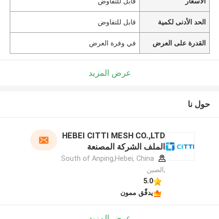
الأسعار
قابل للتفاوض
الحد الأدنى لكمية
قابل للتفاوض
القدرة على العرض
في وفرة العرض
عرض المزيد
حول نا
HEBEI CITTI MESH CO.,LTD
الملف الشركة المصنعة
South of Anping,Hebei, China.
,الصين
5.0
يدقّق ممون
عرض المزيد