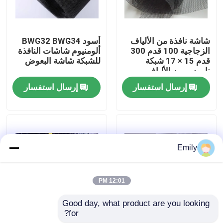
جولة في المصنع
شاشة نافذة من الألياف
أسود BWG32 BWG34
الزجاجية 100 قدم 300
ألومنيوم شاشات النافذة
مراقبة الجودة
قدم 15 × 17 شبكة
للشبكة شاشة البعوض
ناموس من الألياف
الزجاجية
إرسال استفسار
إرسال استفسار
اتصل بنا
أخبار
Emily
القضايا
12:01 PM
توسيع شبكة الأسلاك المعدنية
Good day, what product are you looking 
for?
شاشة نافذة من البوليستر
شبكة الدبابات هي شبكة
شبكة أسلاك معدنية مثقبة