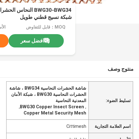
BWG30-BWG34 النحاس 
شبكة نسيج قطني طويل
MOQ：قابل للتفاوض
الأ
افضل سعر
منتوج وصف
شاشة الحشرات النحاسية BWG34 ، شاشة
الحشرات النحاسية BWG30 ، شبكة الأمان
تسليط الضوء:
المعدنية النحاسية
,
BWG30 Copper Insect Screen
,
Copper Metal Security Mesh
اسم العلامة التجارية
Cittimesh