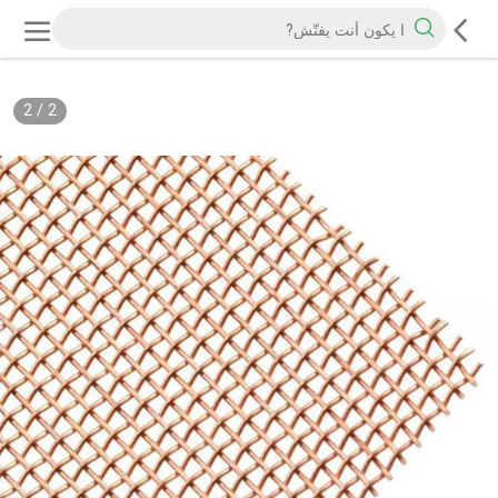
2
/
2