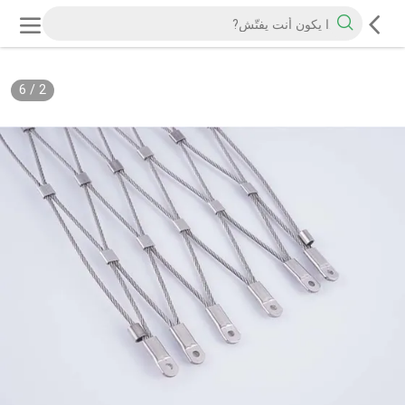
6
/
2