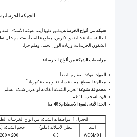
الشبكة الخرسانية ذ
شبكة من ألواح الخرسانة
يطلق عليها أيضا شبكة الأسلاك المقا
العالية، صلابة عالية، والتكرس، مقاومة للصدأ،يستخدم على ن
الشقوق الخرسانية وزيادة الوزن تحمل وهلم جرا.
مواصفات الشبكة من ألواح الخرسانة
المواد
الفولاذ المقاوم للصدأ
معالجة السطح
: مغلفة ساخنة أو مغلفة كهربائياً
مجموعة متنوعة
: تعزيز الشبكة القائمة أو تعزيز شبكة السلم.
قوة السحب
: 510 مبا.
الحد الأدنى لقوة الاصطدام
485 مبا.
الجدول 1: مواصفات الشبكة من ألواح الخرسانة الطول 6000 مم × العرض 2400 مم
البند
قطر الأسلاك (ملم)
حجم الشبكة (م
200 × 200
6.3
WCSM01