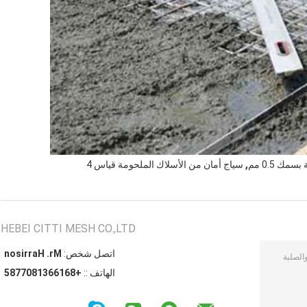
,
ك 0.5 مم
سياج أمان من الأسلاك الملحومة قياس 4
HEBEI CITTI MESH CO.,LTD
اتصل شخص:
Mr. Harrison
الهاتف ::
+8616631807785