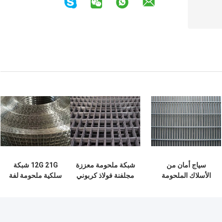
سياج أمان من
شبكة ملحومة معززة
12G 21G شبكة
الأسلاك الملحومة
مجلفنة فولاذ كربوني
سلكية ملحومة لفة
مقاس 4-11 صلابة
6 مم
10 م 30 م PVC
عالية ومضاد للتآكل
شبكة مغلفة