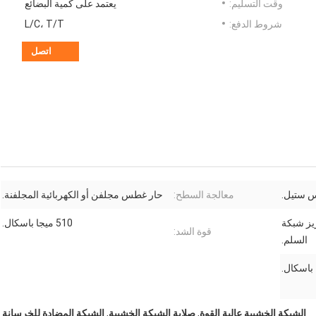
وقت التسليم:
يعتمد على كمية البضائع
شروط الدفع:
L/C، T/T
اتصل
س ستيل.
معالجة السطح:
حار غطس مجلفن أو الكهربائية المجلفنة.
زيز شبكة
510 ميجا باسكال.
قوة الشد:
السلم.
الشبكة الخشبية عالية القوة
,
صلابة الشبكة الخشبية
,
الشبكة المضادة للخرسانة