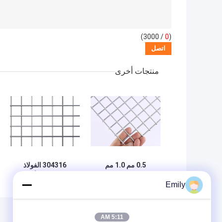
/ 3000)
0
(
منتجات أخرى
0.5 مم 1.0 مم
304316 الفولاذ
سميكة لوحة شبكة
المقاوم للصدأ شبكة
Emily
سلكية ملحومة قوة
سلكية ملحومة 0.6
شد عالية جيدة
مم شاشة ملحومة
لمكافحة التآكل
غير القابل للصدأ
5:11 AM