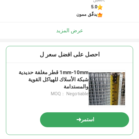
5.0
يدقّق ممون
عرض المزيد
احصل على افضل سعر ل
1mm-10mm قطر مغلفة حديدية
شبكة الأسلاك للهياكل القوية
والمستدامة
MOQ： Negotiable
استمر