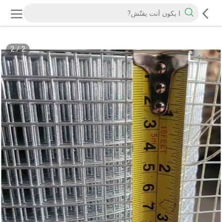
2
/
2