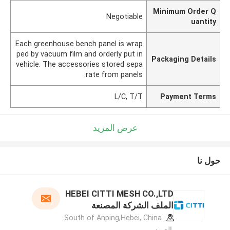
Minimum Order Q
Negotiable
uantity
Each greenhouse bench panel is wrap
ped by vacuum film and orderly put in
Packaging Details
vehicle. The accessories stored sepa
rate from panels.
L/C, T/T
Payment Terms
عرض المزيد
حول نا
HEBEI CITTI MESH CO.,LTD
الملف الشركة المصنعة
South of Anping,Hebei, China.
,الصين