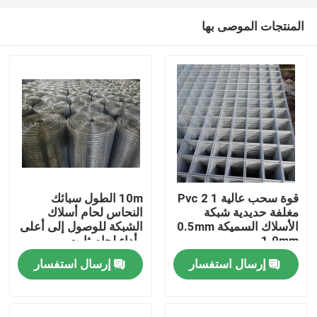
المنتجات الموصى بها
قوة سحب عالية 1 2 Pvc
10m الطول سبائك
مغلفة حديدية شبكة
النحاس لحام أسلاك
المنزل
الأسلاك السميكة 0.5mm
الشبكة للوصول إلى أعلى
️ 1.0mm
وأداء لحام ثابت
إرسال استفسار
إرسال استفسار
المنتجات
حولنا