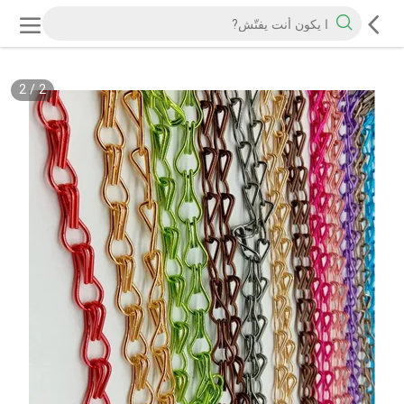
2
/
2