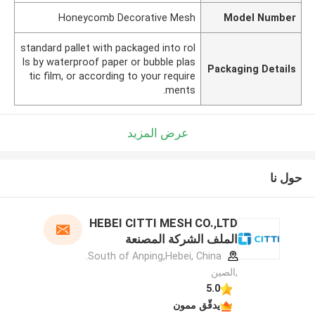
Honeycomb Decorative Mesh
Model Number
standard pallet with packaged into rol
ls by waterproof paper or bubble plas
Packaging Details
tic film, or according to your require
ments.
عرض المزيد
حول نا
HEBEI CITTI MESH CO.,LTD
الملف الشركة المصنعة
South of Anping,Hebei, China.
,الصين
5.0
يدقّق ممون