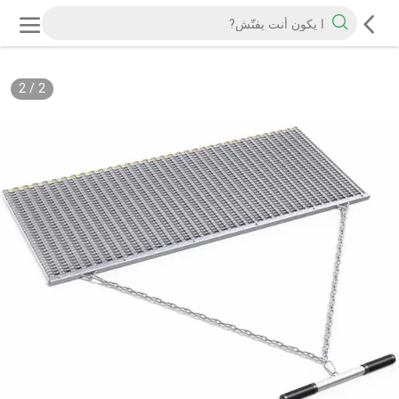
2
/
2