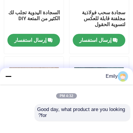
سجادة سحب فولاذية
السجادة اليدوية تجلب لك
جولة في المصنع
مجلفنة قابلة للعكس
الكثير من المتعة DIY
لتسوية الحقول
مراقبة الجودة
إرسال استفسار
إرسال استفسار
اتصل بنا
أخبار
Emily
القضايا
4:32 PM
Good day, what product are you looking 
توسيع شبكة الأسلاك المعدنية
for?
سجادة العشب المقاومة
السجادة الصلبية القياسية
للصدأ مع الاحتياجات
تسمح بالصيانة على
الثقيلة والاحتياجات
العشب الناعم
شبكة أسلاك معدنية مثقبة