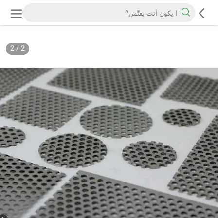
2
/
2