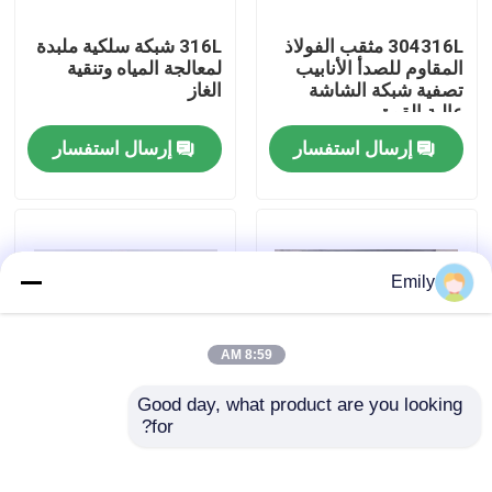
304316L مثقب الفولاذ
316L شبكة سلكية ملبدة
جولة في المصنع
المقاوم للصدأ الأنابيب
لمعالجة المياه وتنقية
تصفية شبكة الشاشة
الغاز
عالية القوة
مراقبة الجودة
إرسال استفسار
إرسال استفسار
اتصل بنا
أخبار
Emily
القضايا
8:59 AM
Good day, what product are you looking 
توسيع شبكة الأسلاك المعدنية
for?
شبكة سلكية محبوكة
شاشة تصفية القرص
مسطحة أو مستديرة
متكلس قطر القرص
8mm-3800mm
2x3mm 4x6mm
شبكة أسلاك معدنية مثقبة