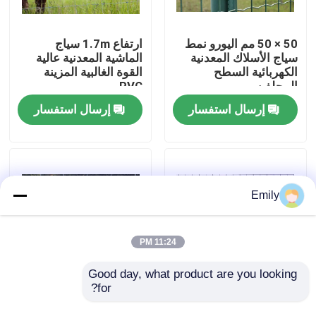
جولة في المصنع
50 × 50 مم اليورو نمط
ارتفاع 1.7m سياج
سياج الأسلاك المعدنية
الماشية المعدنية عالية
الكهربائية السطح
القوة الغالبية المزينة
مراقبة الجودة
المجلفن
PVC
إرسال استفسار
إرسال استفسار
اتصل بنا
أخبار
Emily
القضايا
11:24 PM
توسيع شبكة الأسلاك المعدنية
Good day, what product are you looking 
for?
الأسلاك المطاطية سياج
قطر السلك 2.50 ملم
الماشية الهيكل الصلب
السلكية عالية الجاذبية
شبكة أسلاك معدنية مثقبة