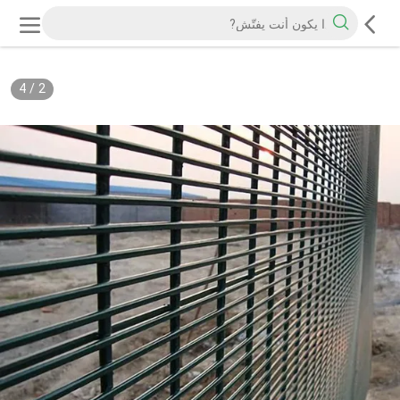
4
/
2