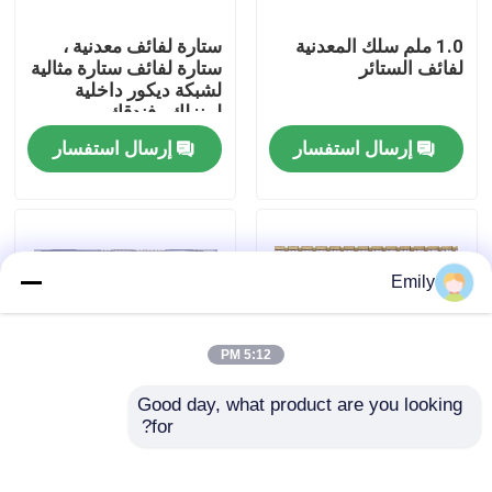
1.0 ملم سلك المعدنية
ستارة لفائف معدنية ،
جولة في المصنع
لفائف الستائر
ستارة لفائف ستارة مثالية
لشبكة ديكور داخلية
لمنزلك وفندقك
مراقبة الجودة
إرسال استفسار
إرسال استفسار
اتصل بنا
أخبار
Emily
القضايا
5:12 PM
Good day, what product are you looking 
توسيع شبكة الأسلاك المعدنية
for?
شبكة صلبة معمارية
تتأرجح الواجهة الحركية
لتزيين واجهات المباني
مثل الموجة في يوم
عاصف لتزيين المتحف
شبكة أسلاك معدنية مثقبة