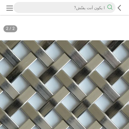
2
/
2