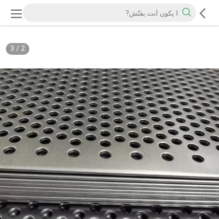
3
/
2