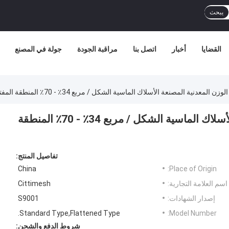
يبحث
القضايا
أخبار
اتصل بنا
مراقبة الجودة
جولة في المصنع
معدنية المصنعة الأسلاك الماسية الشكل / مربع 34٪ - 70٪ المنطقة المفتوحة
مخصصة خفيفة الوزن المعدنية المصنعة الأسلاك الماسية الشكل / مربع 34٪ - 70٪ المنطقة
تفاصيل المنتج:
China
Place of Origin:
اسم العلامة التجارية:
Cittimesh
إصدار الشهادات:
S9001
Standard Type,Flattened Type.
Model Number:
شروط الدفع والشحن: