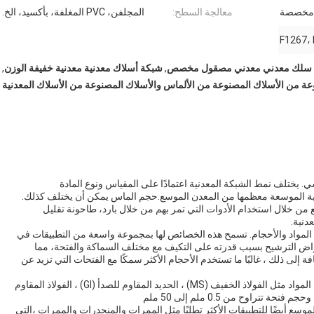
مخصصة
معالجة السطح:
المجلفن، PVC المغلفة، بأكسيد، الخ.
سلك معدني معدني مصقول مخصص
,
شبكة أسلاك معدنية معدنية خفيفة الوزن
,
عة من الأسلاك المصنوعة من الألماس والأسلاك المصنوعة من الأسلاك المعدنية
سي. يختلف نمط الشبكة المعدنية اعتمادًا على المقياس ونوع المادة
نية الموسعة معظمها من المعدن الموسع.حجم الماس يمكن أن يختلف كذلك.
ن خلال استخدام الأدوات التي تمر بهم من خلال بارد، طاحونة تقليل
دنية.
 المواد والأحجام. تسمح هذه الخصائص لها بمجموعة واسعة من التطبيقات في
راض الترشيح بسبب قدرته على التكيف مع مختلف السماكة والفتحة، مما
 إلى ذلك ، غالبًا ما تستخدم الأحجام الأكثر سمكًا مع الفتحات التي تزيد عن
الصفائح المعدنية الموسعة متوفرة في مجموعة متنوعة من المواد مثل الفولاذ الخفيف (MS) ، الحديد المقاوم للصدأ (GI) ، الفولاذ المقاوم
لموسع أيضًا للتطبيقات الأكثر تطلبًا مثل الممرات والمنحدرات والممرات ،التي