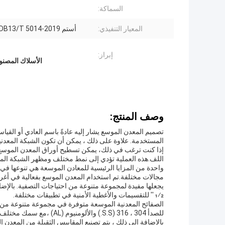
السماكة:
المعيار التنفيذي:
أستم F1267، DB13/T 5014-2019
إبراز:
الأسلاك المصنو
وصف المنتج:
تصميم المعدن الموسع يشار إليه عادةً باسم العادي أو القيا
المستخدمة. علاوة على ذلك ، يمكن أن تكون الشبكة المعد
إذا كنت ترغب في ذلك، يمكن تسطيح أوراق المعدن الموسع م
اللف.هذه العملية تؤدي إلى نمط مختلف ومظهر الشبكة المع
واحدة من المزايا الرئيسية للمعادن الموسعة هي تنوعها في
مجالات مختلفة.تم استخدام المعدن الموسع بفعالية في أغ
يجعلها مفيدة لمجموعة متنوعة من احتياجات التصفية. بالإضافة
1⁄2 ′′ للتقسيمات والأغطية الأمنية في تطبيقات مختلفة.
للصدأ 304 ، 316 (S.S.) والألومنيوم (AL) ،مع سمك مختلف وحجم فتحة تتراوح من 0.5 ملم إلى 50 ملم
بالإضافة إلى ذلك ، يتم تصنيع المقاييس الثقيلة من المعدن ا