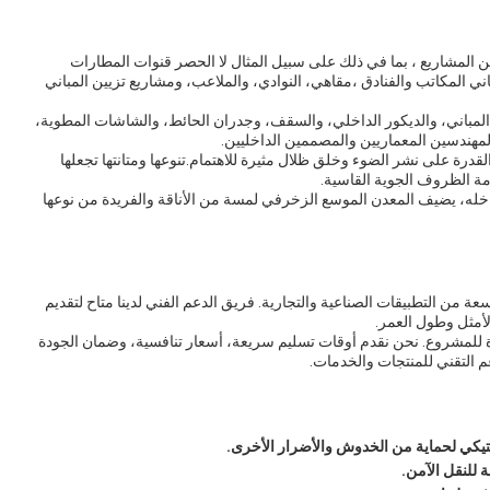
 المشاريع ، بما في ذلك على سبيل المثال لا الحصر قنوات المطارات
 المكاتب والفنادق ،مقاهي، النوادي، والملاعب، ومشاريع تزيين المباني
لمباني، والديكور الداخلي، والسقف، وجدران الحائط، والشاشات المطوية،
المهندسين المعماريين والمصممين الداخليين.
قدرة على نشر الضوء وخلق ظلال مثيرة للاهتمام.تنوعها ومتانتها تجعلها
مة الظروف الجوية القاسية.
خله، يضيف المعدن الموسع الزخرفي لمسة من الأناقة والفريدة من نوعها
ة من التطبيقات الصناعية والتجارية. فريق الدعم الفني لدينا متاح لتقديم
الأمثل وطول العمر.
ة للمشروع. نحن نقدم أوقات تسليم سريعة، أسعار تنافسية، وضمان الجودة
م التقني للمنتجات والخدمات.
تيكي لحماية من الخدوش والأضرار الأخرى.
 للنقل الآمن.