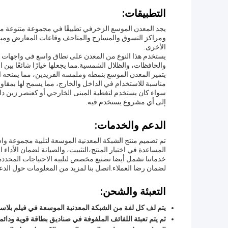
التطبيقات:
يجد المعدن الموسع الزخرفي تطبيقًا في مجموعة متنوعة من
ومراكز التسوق والمسارح والمتاحف وقاعات المعارض ومباني
الأخرى.
يستخدم هذا النوع من المعدن على نطاق واسع في واجهات ا
والحافظات، والظلال الشمسية.مما يجعلها خيارًا شائعًا بين 
يتميز المعدن الموسع بنمطه وملمسه الفريدين، مما يمنحه ال
مناسبة للاستخدام في الداخل والخارج، مما يسمح لها بمقاو
سواء كان يستخدم لتغطية المبنى الخارجي أو كعنصر زين دا
إلى أي مشروع يستخدم فيه.
الدعم والخدمات:
تم تصميم منتج الشبكة المعدنية الموسعة لتلبية مجموعة واسع
المساعدة في اختيار المنتج،التثبيت، والصيانة لضمان الأداء 
خدماتنا تشمل أيضا تصنيع مخصص لتلبية الاحتياجات المحدد
لضمان رضا العملاء.اتصل بنا لمزيد من المعلومات حول الدع
التعبئة والشحن:
يتم لف كل لفة من الشبكة المعدنية الموسعة في فيلم بلاس
ثم يتم تعبئة اللفائف الملفوفة في صناديق بطاقة قوية ودائمة