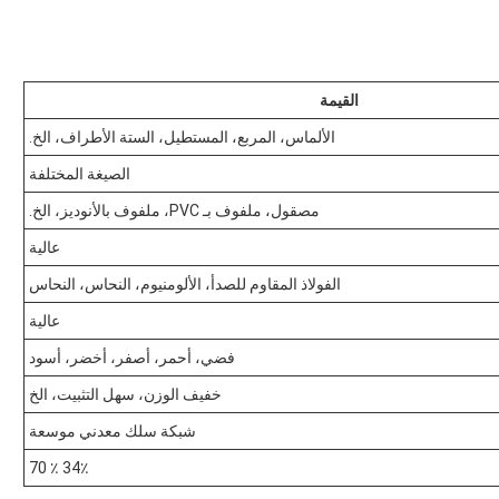
القيمة
الألماس، المربع، المستطيل، الستة الأطراف، الخ.
الصيغة المختلفة
مصقول، ملفوف بـ PVC، ملفوف بالأنوديز، الخ.
عالية
الفولاذ المقاوم للصدأ، الألومنيوم، النحاس، النحاس
عالية
فضي، أحمر، أصفر، أخضر، أسود
خفيف الوزن، سهل التثبيت، الخ
شبكة سلك معدني موسعة
34٪ ٪ 70