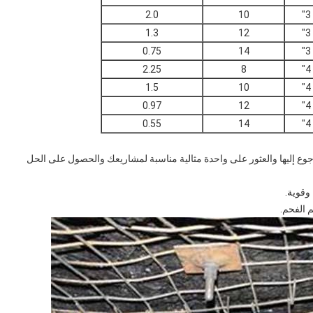
2.0
10
3"
1.3
12
3"
0.75
14
3"
2.25
8
4"
1.5
10
4"
0.97
12
4"
0.55
14
4"
وع إليها والعثور على واحدة مثالية مناسبة لمشاريعك والحصول على الحل
وقوية.
 الفحم.