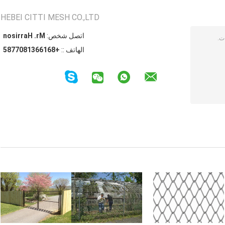
HEBEI CITTI MESH CO.,LTD
اتصل شخص:
Mr. Harrison
الهاتف ::
+8616631807785