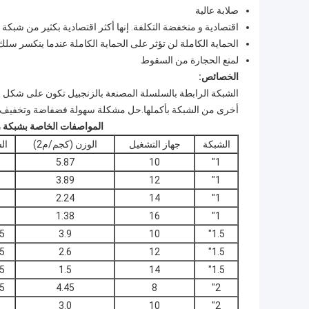
صلابة عالية
اقتصادية و منخفضة التكلفة. إنها أكثر اقتصادية بكثير من شبكة 
الحماية الكاملة لن تؤثر على الحماية الكاملة عندما ينكسر سلك
لمنع الحجارة من السقوط
الخصائص:
الشبكة الرابطة بالسلسلة المصنعة بالزنجبيل تكون على شكل م
أخرى من الشبكة بأكملها.حل مشكلة سهولة فضفاضة وتخفيف ع
المواصفات الخاصة بشبكة ر
الشبكة
جهاز التشغيل
الوزن (كجم/م2)
ال
5.87
10
1"
3.89
12
1"
2.24
14
1"
1.38
16
1"
5"
3.9
10
1.5"
5"
2.6
12
1.5"
5"
1.5
14
1.5"
5"
4.45
8
2"
3.0
10
2"