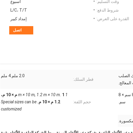
وقت التسليم:
أسبوع
شروط الدفع:
L/C، T/T
القدرة على العرض:
إمداد كبير
اتصل
ك الصلب
2.0 ملم.4 ملم
قطر السلك:
لمعالج.
5 سم × 5 سم، 6 سم × 6 سم، 8 سم × 8
1 m × 10 m, 1.2 m × 10 m.
1 م × 10 م،
سم.
حجم اللفة:
1.2 م × 10 م.
Special sizes can be
customized
مكسورة.
 دعم الألغام الناعمة
,
شبكة دعم الألغام المرنة
,
ربط الشبكة الداعمة للألغام بقوة