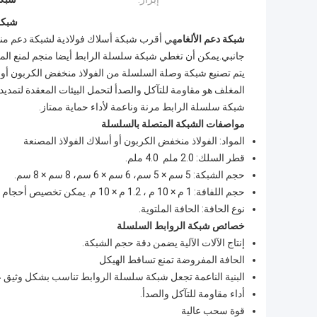
شبكة
شبكة دعم الألغام
هي أقرب شبكة أسلاك فولاذية لشبكة دعم من
جانبي.يمكن أن تغطي شبكة سلسلة الرابط أيضا منجم لمنع الم
يتم تصنيع شبكة وصلة السلسلة من الفولاذ منخفض الكربون أو أس
المغلف هو مقاومة للتآكل والصدأ لتحمل البيئات المعقدة لتمدي
شبكة سلسلة الرابط مرنة وناعمة لأداء حماية ممتاز.
مواصفات الشبكة المتصلة بالسلسلة
المواد: الفولاذ منخفض الكربون أو أسلاك الفولاذ المصنعة
قطر السلك: 2.0 ملم ️ 4.0 ملم.
حجم الشبكة: 5 سم × 5 سم، 6 سم × 6 سم، 8 سم × 8 سم.
حجم اللفافة: 1 م × 10 م ، 1.2 م × 10 م. يمكن تخصيص أحجام خاصة.
نوع الحافة: الحافة الملتوية.
خصائص شبكة الروابط السلسلة
إنتاج الآلات الآلية يضمن دقة حجم الشبكة.
الحافة المفروضة تمنع تساقط الهيكل
البنية الناعمة تجعل شبكة سلسلة الروابط تناسب بشكل وثيق
أداء مقاومة للتآكل والصدأ.
قوة سحب عالية