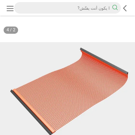
4
/
2