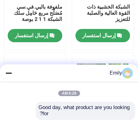
الشبكة الخشبية ذات
ملفوفة بالبي.في.سي
القوة العالية والصلبة
مُصَلَّح مربع حَامِل سلك
جولة في المصنع
للتعزيز
الشبكة 1 1 2 بوصة
إرسال استفسار
إرسال استفسار
مراقبة الجودة
اتصل بنا
Emily
أخبار
6:28 AM
القضايا
Good day, what product are you looking 
for?
المقاومة للآكل المقاومة
5m طول لفة حلفة
توسيع شبكة الأسلاك المعدنية
للتآكل المقاومة للصدأ
الشبكة المعدنية لللوحات
الشبكة الألواح قوة
وسهلة لتنظيف
شبكة أسلاك معدنية مثقبة