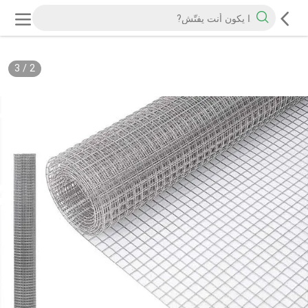
3
/
2