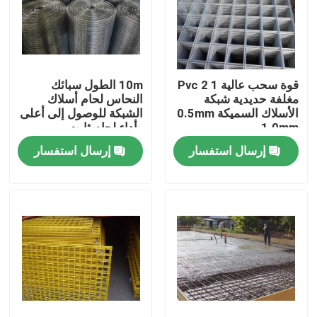
قوة سحب عالية 1 2 Pvc
10m الطول سبائك
مغلفة حديدية شبكة
النحاس لحام أسلاك
الأسلاك السميكة 0.5mm
الشبكة للوصول إلى أعلى
️ 1.0mm
وأداء لحام ثابت
إرسال استفسار
إرسال استفسار
المنزل
المنتجات
حولنا