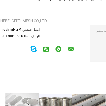
HEBEI CITTI MESH CO.,LTD
اتصل شخص:
Mr. Harrison
الهاتف ::
+8616631807785