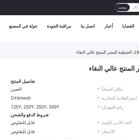
يبحث
القضايا
أخبار
اتصل بنا
مراقبة الجودة
جولة في المصنع
لاك الخيطية للنشر المنتج عالي النقاء
 المنتج عالي النقاء
تفاصيل المنتج:
مكان المنشأ:
الصين
اسم العلامة التجارية:
Cittimesh
رقم الموديل:
125Y، 250Y، 350Y، 500Y
شروط الدفع والشحن:
الحد الأدنى لكمية:
قابل للتفاوض
الأسعار:
قابل للتفاوض