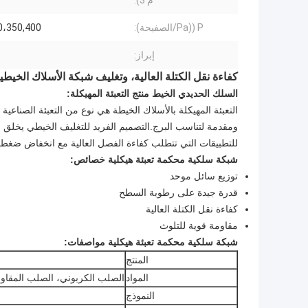
م 3):
P ((Pa/الصفيحة):
0،350,400
إبراز:
كفاءة نقل الكتلة العالية، وتغليف شبكة الأسلاك الخيطي
السلك الحديدي الخيط منتج التعبئة المهيكلة:
ومقدمة لتناسب البرج.التصميم الفريد للتغليف الخيطي يخلق م
للتطبيقات التي تتطلب كفاءة الفصل العالية مع انخفاض ضغط أق
شبكة سلكية محكمة تعبئة هيكلية خصائص:
توزيع سائل موحد
قدرة جيدة على رطوبة السطح
كفاءة نقل الكتلة العالية
مقاومة قوية للتلوث
شبكة سلكية محكمة تعبئة هيكلية مواصفات:
المنتج
المواد
الصلب الكربوني، الصلب المقاوم للصدأ 304، 0، 316، 316L
النموذج