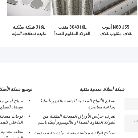
N80 J55 أنبوب
304316L مثقب
316L شبكة سلكية
غلاف مثقوب غلاف
الفولاذ المقاوم للصدأ
ملبدة لمعالجة المياه
بئر ماء مثقوب
الأنابيب تصفية شبكة
وتنقية الغاز
الشاشة عالية القوة
شبكة أسلاك معدنية مثقبة
توسيع شبكة الأسلا
تقطيع الألواح المعدنية المثقبة بالليزر بأنماط
سياج أمني مع
إبداعية معاصرة
ومضاد للقطع
تُعرف حراس الأوراق المعدنية المثقبة من
لوحات معدنية
الفولاذ المقاوم للصدأ أو الألومنيوم أيضًا باسم
الداخلي للجدر
أغطية المزراب
مظلة معدنية 
صفائح فولاذية مجلفنة مثقبة - مادة حلية صديقة
الشمس القوي