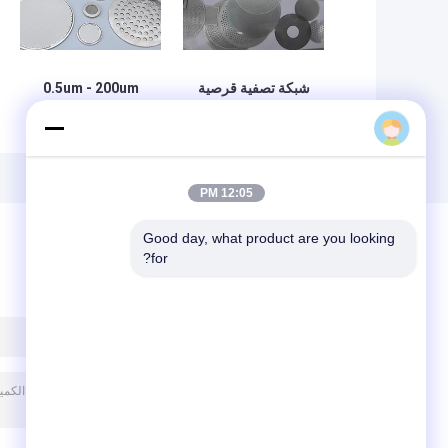
شبكة تصفية قرصية
0.5um - 200um
مثقبة 10-635 شبكة
ورقة قرص تصفية
بحافة ملفوفة
شبكة الفولاذ المقاوم
للصدأ 304
12:05 PM
Good day, what product are you looking 
for?
ترك رسالة