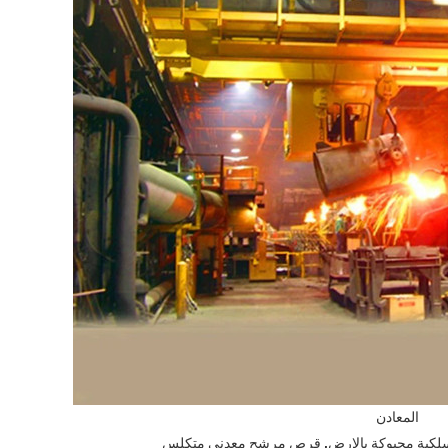
المعادن
,
كية محبوكة بالارض
قرص مرشح معدني متكلس